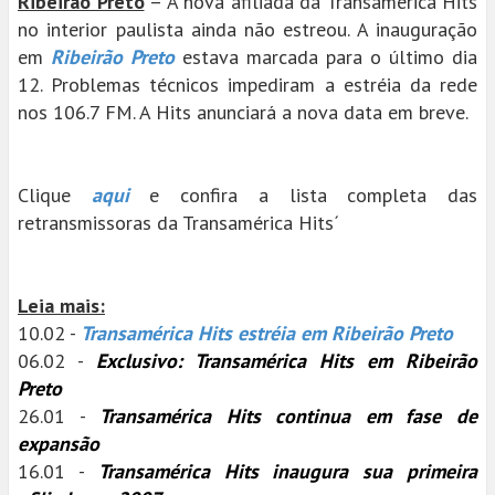
Ribeirão Preto
– A nova afiliada da Transamérica Hits
no interior paulista ainda não estreou. A inauguração
em
Ribeirão Preto
estava marcada para o último dia
12. Problemas técnicos impediram a estréia da rede
nos 106.7 FM. A Hits anunciará a nova data em breve.
Clique
aqui
e confira a lista completa das
retransmissoras da Transamérica Hits´
Leia mais:
10.02 -
Transamérica Hits estréia em Ribeirão Preto
06.02 -
Exclusivo: Transamérica Hits em Ribeirão
Preto
26.01 -
Transamérica Hits continua em fase de
expansão
16.01 -
Transamérica Hits inaugura sua primeira