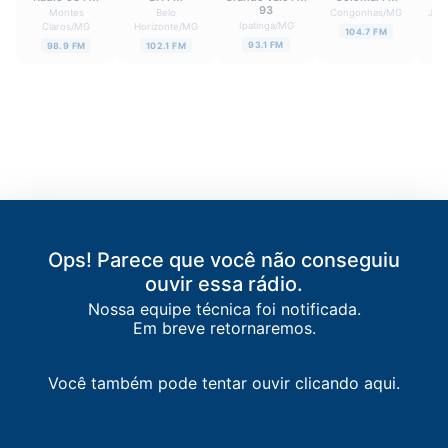
93
Montes
Belo
Congonhas
/
MG
Juiz
Ipatinga
/
MG
Claros
/
MG
Horizonte
/
MG
104.7 FM
93.1 FM
98.9 FM
102.1 FM
Ops! Parece que você não conseguiu
ouvir essa rádio.
Nossa equipe técnica foi notificada.
Em breve retornaremos.
Você também pode tentar ouvir clicando aqui.
LISTA DE RÁDIOS DE UBERABA