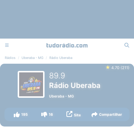
Rádios
Uberaba - MG
Rádio Uberaba
★
4.70
(
211
)
89.9
Rádio Uberaba
Uberaba
-
MG
195
16
Compartilhar
Site