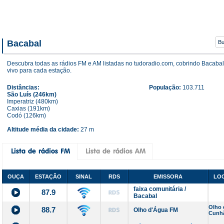
Bacabal
Descubra todas as rádios FM e AM listadas no tudoradio.com, cobrindo Bacabal
vivo para cada estação.
Distâncias:
População:
103.711
São Luís (246km)
Imperatriz (480km)
Caxias (191km)
Codó (126km)
Altitude média da cidade:
27 m
OUÇA
ESTAÇÃO
SINAL
RDS
EMISSORA
LOC
faixa comunitária /
87.9
Bacabal
Olho 
88.7
Olho d'Água FM
Cunh