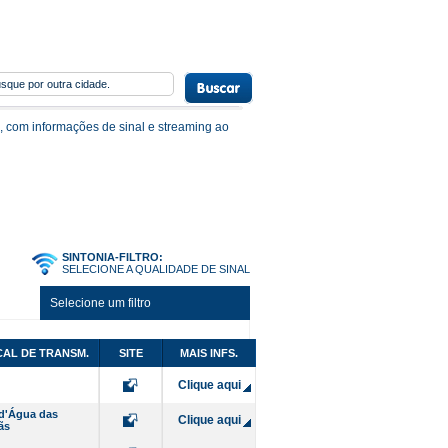
, com informações de sinal e streaming ao
SINTONIA-FILTRO:
SELECIONE A QUALIDADE DE SINAL
Selecione um filtro
AL DE TRANSM.
SITE
MAIS INFS.
Clique aqui
d'Água das
Clique aqui
ãs