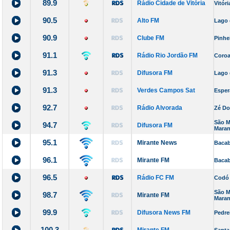
89.9
Rádio Cidade de Vitória
Vitór
90.5
Alto FM
Lago 
90.9
Clube FM
Pinhe
91.1
Rádio Rio Jordão FM
Coroa
91.3
Difusora FM
Lago 
91.3
Verdes Campos Sat
Esper
92.7
Rádio Alvorada
Zé Do
São M
94.7
Difusora FM
Mara
95.1
Mirante News
Bacab
96.1
Mirante FM
Bacab
96.5
Rádio FC FM
Codó
São M
98.7
Mirante FM
Mara
99.9
Difusora News FM
Pedre
100.3