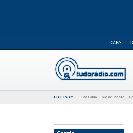
Este website usa cookies para melhorar a sua experiência 
CAPA
D
DIAL FM/AM:
São Paulo
Rio de Janeiro
Be