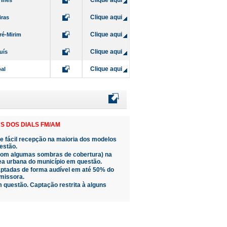
Clique aqui
 Inês
Clique aqui
iras
Clique aqui
ré-Mirim
Clique aqui
uís
Clique aqui
al
S DOS DIALS FM/AM
de fácil recepção na maioria dos modelos
estão.
(com algumas sombras de cobertura) na
ea urbana do município em questão.
ptadas de forma audível em até 50% do
missora.
 questão. Captação restrita à alguns