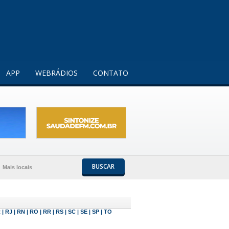
Entendi!
APP
WEBRÁDIOS
CONTATO
BUSCAR
Mais locais
R
|
RJ
|
RN
|
RO
|
RR
|
RS
|
SC
|
SE
|
SP
|
TO