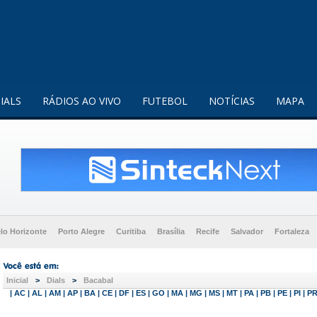
enquanto utilizador.
Saiba mais
IALS
RÁDIOS AO VIVO
FUTEBOL
NOTÍCIAS
MAPA
lo Horizonte
Porto Alegre
Curitiba
Brasília
Recife
Salvador
Fortaleza
Inicial
>
Dials
>
Bacabal
|
AC
|
AL
|
AM
|
AP
|
BA
|
CE
|
DF
|
ES
|
GO
|
MA
|
MG
|
MS
|
MT
|
PA
|
PB
|
PE
|
PI
|
P