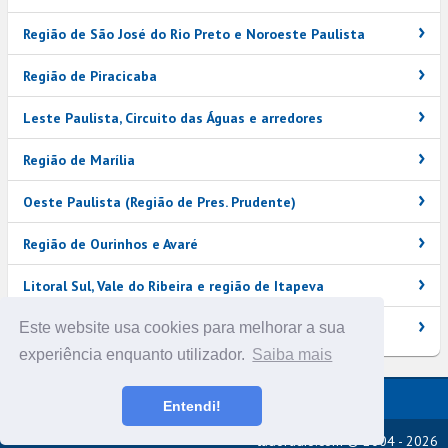
Região de São José do Rio Preto e Noroeste Paulista
Região de Piracicaba
Leste Paulista, Circuito das Águas e arredores
Região de Marília
Oeste Paulista (Região de Pres. Prudente)
Região de Ourinhos e Avaré
Litoral Sul, Vale do Ribeira e região de Itapeva
Este website usa cookies para melhorar a sua
Regiões de Franca e Barretos
experiência enquanto utilizador.
Saiba mais
Versão completa do portal
Entendi!
tudoradio.com © 2004 - 2026