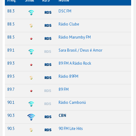
Freq.
Sinal
RDS
Nome
88.3
DSC FM
88.5
Rádio Clube
88.5
Rádio Marumby FM
89.1
Sara Brasil / Deus é Amor
89.3
89 FM A Rádio Rock
89.5
Rádio 89FM
89.7
89 FM
90.1
Rádio Camboriú
90.3
CBN
90.5
90 FM Lite Hits