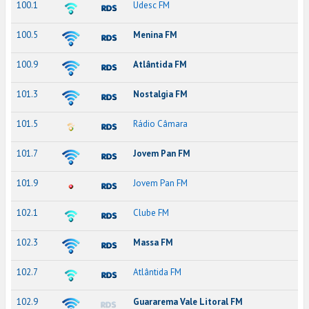
100.1
Udesc FM
100.5
Menina FM
100.9
Atlântida FM
101.3
Nostalgia FM
101.5
Rádio Câmara
101.7
Jovem Pan FM
101.9
Jovem Pan FM
102.1
Clube FM
102.3
Massa FM
102.7
Atlântida FM
102.9
Guararema Vale Litoral FM