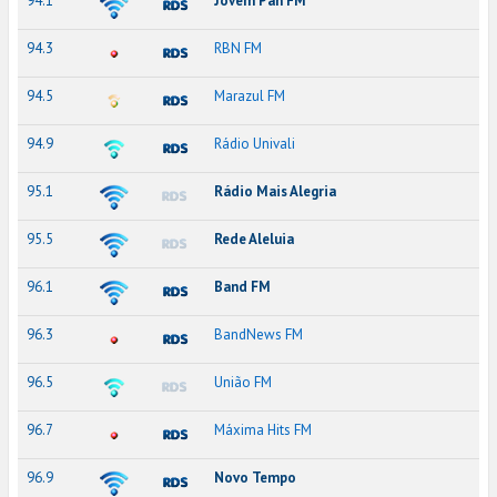
94.1
Jovem Pan FM
94.3
RBN FM
94.5
Marazul FM
94.9
Rádio Univali
95.1
Rádio Mais Alegria
95.5
Rede Aleluia
96.1
Band FM
96.3
BandNews FM
96.5
União FM
96.7
Máxima Hits FM
96.9
Novo Tempo