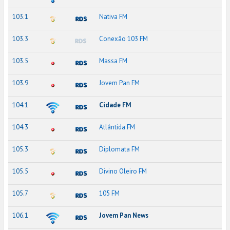
103.1
Nativa FM
103.3
Conexão 103 FM
103.5
Massa FM
103.9
Jovem Pan FM
104.1
Cidade FM
104.3
Atlântida FM
105.3
Diplomata FM
105.5
Divino Oleiro FM
105.7
105 FM
106.1
Jovem Pan News