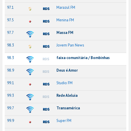
97.1
Marazul FM
97.5
Menina FM
97.7
Massa FM
98.3
Jovem Pan News
98.3
faixa comunitária / Bombinhas
98.9
Deus é Amor
99.1
Studio FM
99.3
Rede Aleluia
99.7
Transamérica
99.9
Super FM