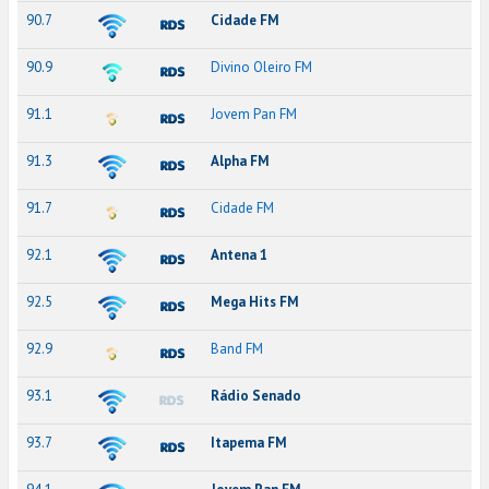
90.7
Cidade FM
90.9
Divino Oleiro FM
91.1
Jovem Pan FM
91.3
Alpha FM
91.7
Cidade FM
92.1
Antena 1
92.5
Mega Hits FM
92.9
Band FM
93.1
Rádio Senado
93.7
Itapema FM