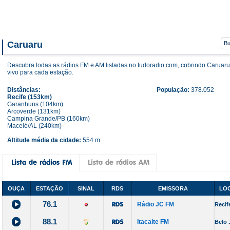
Caruaru
Descubra todas as rádios FM e AM listadas no tudoradio.com, cobrindo Caruaru
vivo para cada estação.
Distâncias:
População:
378.052
Recife (153km)
Garanhuns (104km)
Arcoverde (131km)
Campina Grande/PB (160km)
Maceió/AL (240km)
Altitude média da cidade:
554 m
OUÇA
ESTAÇÃO
SINAL
RDS
EMISSORA
LOC
76.1
Rádio JC FM
Recif
88.1
Itacaite FM
Belo 