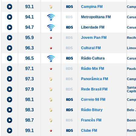
93.1
Campina FM
Camp
94.1
Metropolitana FM
Carua
94.7
Liberdade FM
Carua
95.9
Jovem Pan FM
Recif
96.3
Cultural FM
Limoe
96.5
Rádio Cultura
Carua
97.1
Rádio Mix FM
Paud
97.3
Panorâmica FM
Camp
Santa
97.9
Rede Brasil FM
Capib
98.1
Correio 98 FM
Camp
98.3
Rádio Bitury
Belo 
98.7
Francês FM
Bonit
99.1
Clube FM
Recif