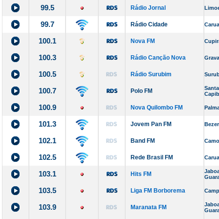
99.5
Rádio Jornal
Limoe
99.7
Rádio Cidade
Carua
100.1
Nova FM
Cupir
100.3
Rádio Canção Nova
Grava
100.5
Rádio Surubim
Suru
Santa
100.7
Polo FM
Capib
100.9
Nova Quilombo FM
Palma
101.3
Jovem Pan FM
Bezer
102.1
Band FM
Camoc
102.5
Rede Brasil FM
Carua
Jaboa
103.1
Hits FM
Guar
103.5
Liga FM Borborema
Camp
Jaboa
103.9
Maranata FM
Guar