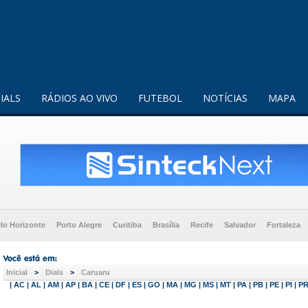
enquanto utilizador.
Saiba mais
IALS
RÁDIOS AO VIVO
FUTEBOL
NOTÍCIAS
MAPA
lo Horizonte
Porto Alegre
Curitiba
Brasília
Recife
Salvador
Fortaleza
Inicial
>
Dials
>
Caruaru
|
AC
|
AL
|
AM
|
AP
|
BA
|
CE
|
DF
|
ES
|
GO
|
MA
|
MG
|
MS
|
MT
|
PA
|
PB
|
PE
|
PI
|
P