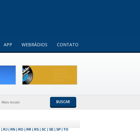
Entendi!
APP
WEBRÁDIOS
CONTATO
BUSCAR
Mais locais
R
|
RJ
|
RN
|
RO
|
RR
|
RS
|
SC
|
SE
|
SP
|
TO