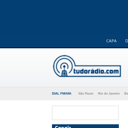
Este website usa cookies para melhorar a sua experiência 
CAPA
D
DIAL FM/AM:
São Paulo
Rio de Janeiro
Be