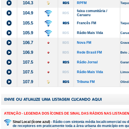
104.3
RPFM
Taqua
faixa comunitária /
104.9
Caruaru
105.5
Francês FM
Taqua
105.9
Rádio Mais Vida
Carua
106.7
Nova FM
Grava
106.9
Rede Brasil FM
Belo 
107.5
Rádio Jornal
Gara
107.5
Rádio Mais Vida
Limoe
107.9
Tribuna FM
Olind
e
ATENÇÃO - LEGENDA DOS ÍCONES DE SINAL DAS RÁDIOS NAS LISTAGEN
Sinal Local (ícone azul)
- Rádio com sintonia média local/comercial ou 
de receptores em praticamente toda a área urbana do município em qu