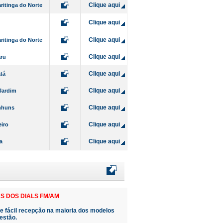
Clique aqui
ritinga do Norte
Clique aqui
Clique aqui
ritinga do Norte
Clique aqui
ru
Clique aqui
tá
Clique aqui
Jardim
Clique aqui
nhuns
Clique aqui
iro
Clique aqui
a
S DOS DIALS FM/AM
de fácil recepção na maioria dos modelos
estão.