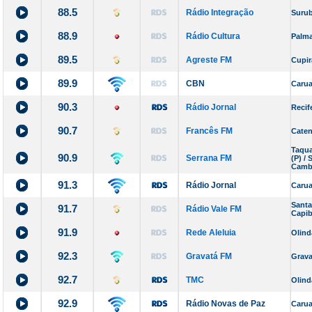
88.5
Rádio Integração
Suru
88.9
Rádio Cultura
Palma
89.5
Agreste FM
Cupir
89.9
CBN
Carua
90.3
Rádio Jornal
Recif
90.7
Francês FM
Cate
Taqua
90.9
Serrana FM
(P) /
Camb
91.3
Rádio Jornal
Carua
Santa
91.7
Rádio Vale FM
Capib
91.9
Rede Aleluia
Olind
92.3
Gravatá FM
Grava
92.7
TMC
Olind
92.9
Rádio Novas de Paz
Carua