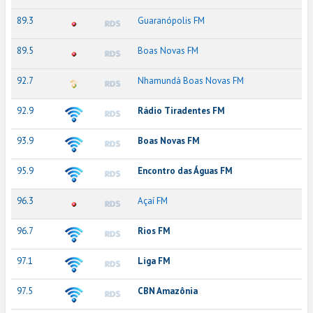
89.3
Guaranópolis FM
89.5
Boas Novas FM
92.7
Nhamundá Boas Novas FM
92.9
Rádio Tiradentes FM
93.9
Boas Novas FM
95.9
Encontro das Águas FM
96.3
Açaí FM
96.7
Rios FM
97.1
Liga FM
97.5
CBN Amazônia