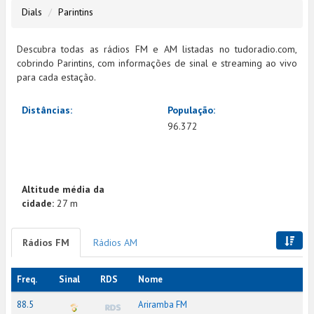
Dials
Parintins
Descubra todas as rádios FM e AM listadas no tudoradio.com,
cobrindo Parintins, com informações de sinal e streaming ao vivo
para cada estação.
Distâncias:
População:
96.372
Altitude média da
cidade:
27 m
Rádios FM
Rádios AM
Freq.
Sinal
RDS
Nome
88.5
Ariramba FM