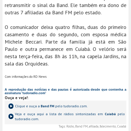
retransmitir o sinal da Band. Ele também era dono de
outras 7 afiliadas da Band FM pelo estado.
O comunicador deixa quatro filhas, duas do primeiro
casamento e duas do segundo, com esposa médica
Michele Beccari. Parte da família já está em São
Paulo e outra permanece em Cuiabá. O velório será
nesta terça-feira, das 8h às 11h, na capela Jardins, na
sala das Orquídeas.
Com informações do RD News
A reprodução das notícias e das pautas é autorizada desde que contenha a
assinatura 'tudoradio.com'
Ouça e veja!
:
Clique e ouça a
Band FM
pelo tudoradio.com.
Veja e ouça aqui a lista de rádios sintonizadas em
Cuiabá
pelo
tudoradio.com.
Tags:
Rádio, Band FM, afiliada, falecimento, Cuiabá