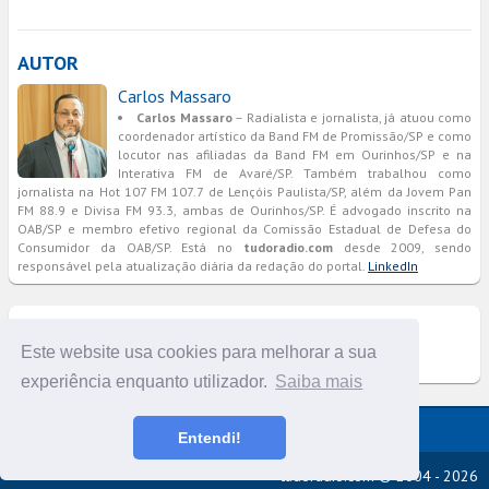
AUTOR
Carlos Massaro
Carlos Massaro
– Radialista e jornalista, já atuou como
coordenador artístico da Band FM de Promissão/SP e como
locutor nas afiliadas da Band FM em Ourinhos/SP e na
Interativa FM de Avaré/SP. Também trabalhou como
jornalista na Hot 107 FM 107.7 de Lençóis Paulista/SP, além da Jovem Pan
FM 88.9 e Divisa FM 93.3, ambas de Ourinhos/SP. É advogado inscrito na
OAB/SP e membro efetivo regional da Comissão Estadual de Defesa do
Consumidor da OAB/SP. Está no
tudoradio.com
desde 2009, sendo
responsável pela atualização diária da redação do portal.
LinkedIn
COMENTÁRIOS
Este website usa cookies para melhorar a sua
experiência enquanto utilizador.
Saiba mais
Versão completa do portal
Entendi!
tudoradio.com © 2004 - 2026