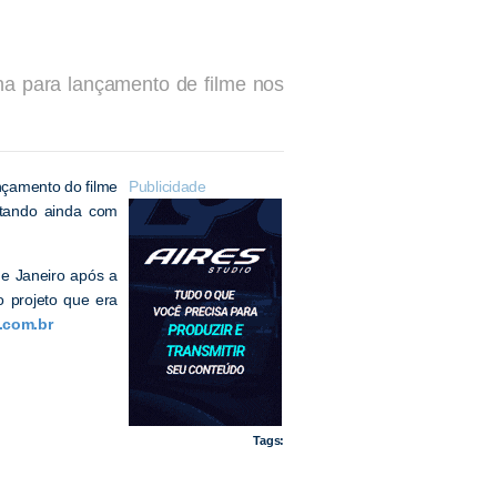
ina para lançamento de filme nos
nçamento do filme
Publicidade
ontando ainda com
de Janeiro após a
o projeto que era
.com.br
Tags: