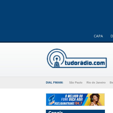
Este website usa cookies para melhorar a sua experiência 
CAPA
D
DIAL FM/AM:
São Paulo
Rio de Janeiro
Be