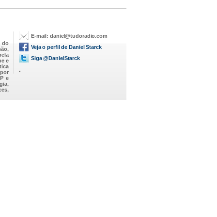
E-mail:
daniel@tudoradio.com
 do
Veja o perfil de Daniel Starck
são,
pela
Siga @DanielStarck
be e
tica
.
 por
P e
gia,
ces,