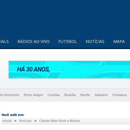
enquanto utilizador.
Saiba mais
IALS
RÁDIOS AO VIVO
FUTEBOL
NOTÍCIAS
MAPA
lo Horizonte
Porto Alegre
Curitiba
Brasília
Recife
Salvador
Fortaleza
Inicial
>
Noticias
>
Cidade Web Rock e Múmia