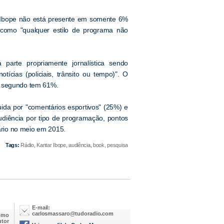
 Ibope não está presente em somente 6%
a como "qualquer estilo de programa não
parte propriamente jornalística sendo
notícias (policiais, trânsito ou tempo)". O
o segundo tem 61%.
ida por "comentários esportivos" (25%) e
udiência por tipo de programação, pontos
tário no meio em 2015.
Tags:
Rádio, Kantar Ibope, audiência, book, pesquisa
E-mail:
carlosmassaro@tudoradio.com
omo
utor