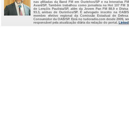
nas afiliadas da Band FM em Ourinhos/SP e na Interativa F
Avaré/SP. Também trabalhou como jornalista na Hot 107 FM 1
de Lençóis Paulista/SP, além da Jovem Pan FM 88.9 e Divis
93.3, ambas de Ourinhos/SP. É advogado inscrito na OAB/
membro efetivo regional da Comissão Estadual de Defesa
Consumidor da OAB/SP. Está no
tudoradio.com
desde 2009, s
responsável pela atualização diária da redação do portal.
Linked
...