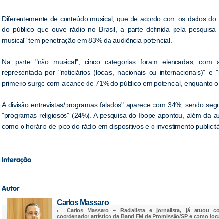
Diferentemente de conteúdo musical, que de acordo com os dados do
do público que ouve rádio no Brasil, a parte definida pela pesquis
musical" tem penetração em 83% da audiência potencial.
Na parte "não musical", cinco categorias foram elencadas, com a 
representada por "noticiários (locais, nacionais ou internacionais)" e "
primeiro surge com alcance de 71% do público em potencial, enquanto 
A divisão entrevistas/programas falados" aparece com 34%, sendo segu
"programas religiosos" (24%). A pesquisa do Ibope apontou, além da a
como o horário de pico do rádio em dispositivos e o investimento publici
Carlos Massaro
Carlos Massaro
– Radialista e jornalista, já atuou c
coordenador artístico da Band FM de Promissão/SP e como loc