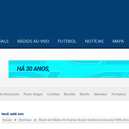
enquanto utilizador.
Saiba mais
IALS
RÁDIOS AO VIVO
FUTEBOL
NOTÍCIAS
MAPA
lo Horizonte
Porto Alegre
Curitiba
Brasília
Recife
Salvador
Fortaleza
Inicial
>
Noticias
>
Book de Rádio do Kantar Ibope media mostra que 94% dos