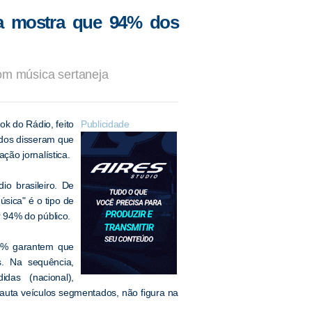
a mostra que 94% dos
m música sertaneja
 do Rádio, feito
Publicidade
ados disseram que
ção jornalística.
o brasileiro. De
sica" é o tipo de
 94% do público.
50% garantem que
. Na sequência,
das (nacional),
auta veículos segmentados, não figura na