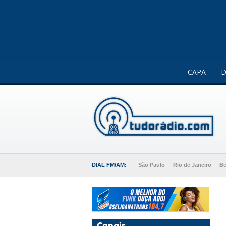
Este website usa cookies para melhorar a sua experiência 
CAPA
D
DIAL FM/AM:
São Paulo
Rio de Janeiro
Be