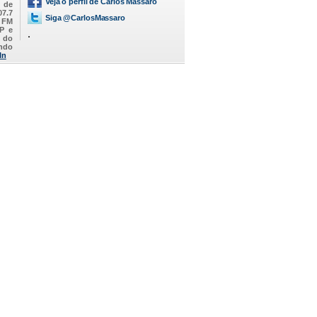
Veja o perfil de Carlos Massaro
M de
07.7
Siga @CarlosMassaro
a FM
SP e
.
 do
endo
In