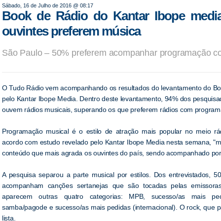
Sábado, 16 de Julho de 2016 @ 08:17
Book de Rádio do Kantar Ibope medi
ouvintes preferem música
São Paulo – 50% preferem acompanhar programação co
O Tudo Rádio vem acompanhando os resultados do levantamento do Book
pelo Kantar Ibope Media. Dentro deste levantamento, 94% dos pesquis
ouvem rádios musicais, superando os que preferem rádios com programa
Programação musical é o estilo de atração mais popular no meio rádi
acordo com estudo revelado pelo Kantar Ibope Media nesta semana, "mú
conteúdo que mais agrada os ouvintes do país, sendo acompanhado por
A pesquisa separou a parte musical por estilos. Dos entrevistados, 
acompanham canções sertanejas que são tocadas pelas emissoras
aparecem outras quatro categorias: MPB, sucesso/as mais pedi
samba/pagode e sucesso/as mais pedidas (internacional). O rock, que p
lista.