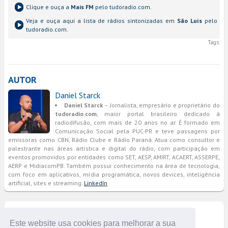
Clique e ouça a
Mais FM
pelo tudoradio.com.
Veja e ouça aqui a lista de rádios sintonizadas em
São Luís
pelo
tudoradio.com.
Tags:
AUTOR
Daniel Starck
Daniel Starck
– Jornalista, empresário e proprietário do
tudoradio.com
, maior portal brasileiro dedicado à
radiodifusão, com mais de 20 anos no ar. É formado em
Comunicação Social pela PUC-PR e teve passagens por
emissoras como CBN, Rádio Clube e Rádio Paraná. Atua como consultor e
palestrante nas áreas artística e digital do rádio, com participação em
eventos promovidos por entidades como SET, AESP, AMIRT, ACAERT, ASSERPE,
AERP e MidiacomPB. Também possui conhecimento na área de tecnologia,
com foco em aplicativos, mídia programática, novos devices, inteligência
artificial, sites e streaming.
LinkedIn
COMENTÁRIOS
Este website usa cookies para melhorar a sua