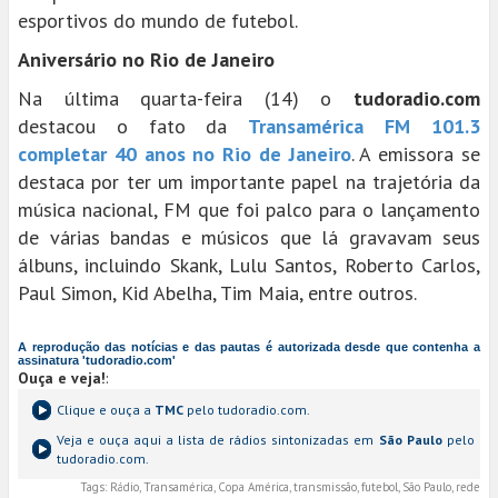
esportivos do mundo de futebol.
Aniversário no Rio de Janeiro
Na última quarta-feira (14) o
tudoradio.com
destacou o fato da
Transamérica FM 101.3
completar 40 anos no Rio de Janeiro
. A emissora se
destaca por ter um importante papel na trajetória da
música nacional, FM que foi palco para o lançamento
de várias bandas e músicos que lá gravavam seus
álbuns, incluindo Skank, Lulu Santos, Roberto Carlos,
Paul Simon, Kid Abelha, Tim Maia, entre outros.
A reprodução das notícias e das pautas é autorizada desde que contenha a
assinatura 'tudoradio.com'
Ouça e veja!
:
Clique e ouça a
TMC
pelo tudoradio.com.
Veja e ouça aqui a lista de rádios sintonizadas em
São Paulo
pelo
tudoradio.com.
Tags:
Rádio, Transamérica, Copa América, transmissão, futebol, São Paulo, rede