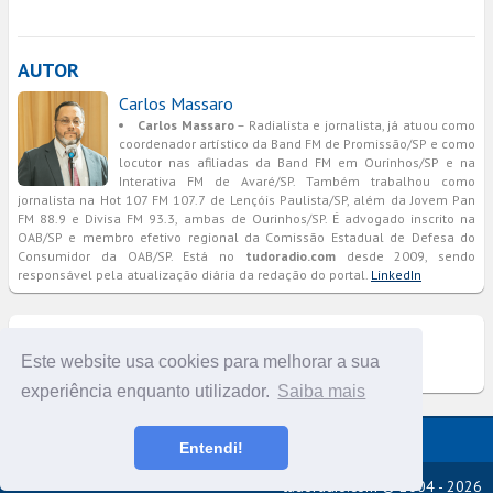
AUTOR
Carlos Massaro
Carlos Massaro
– Radialista e jornalista, já atuou como
coordenador artístico da Band FM de Promissão/SP e como
locutor nas afiliadas da Band FM em Ourinhos/SP e na
Interativa FM de Avaré/SP. Também trabalhou como
jornalista na Hot 107 FM 107.7 de Lençóis Paulista/SP, além da Jovem Pan
FM 88.9 e Divisa FM 93.3, ambas de Ourinhos/SP. É advogado inscrito na
OAB/SP e membro efetivo regional da Comissão Estadual de Defesa do
Consumidor da OAB/SP. Está no
tudoradio.com
desde 2009, sendo
responsável pela atualização diária da redação do portal.
LinkedIn
COMENTÁRIOS
Este website usa cookies para melhorar a sua
experiência enquanto utilizador.
Saiba mais
Versão completa do portal
Entendi!
tudoradio.com © 2004 - 2026