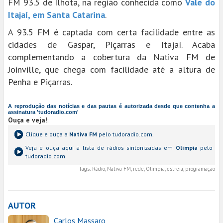
FM 93.5 de Ilhota, na região conhecida como
Vale do
Itajaí, em Santa Catarina
.
A 93.5 FM é captada com certa facilidade entre as
cidades de Gaspar, Piçarras e Itajaí. Acaba
complementando a cobertura da Nativa FM de
Joinville, que chega com facilidade até a altura de
Penha e Piçarras.
A reprodução das notícias e das pautas é autorizada desde que contenha a
assinatura 'tudoradio.com'
Ouça e veja!
:
Clique e ouça a
Nativa FM
pelo tudoradio.com.
Veja e ouça aqui a lista de rádios sintonizadas em
Olímpia
pelo
tudoradio.com.
Tags:
Rádio, Nativa FM, rede, Olímpia, estreia, programação
AUTOR
Carlos Massaro