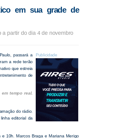
stico em sua grade de
a partir do dia 4 de novembro
Paulo, passará a
Publicidade
gram a rede terão
ativo que estreia
ntretenimento de
 em tempo real.
amação do rádio.
inha editorial da
9h e 10h. Marcos Braga e Mariana Merigo