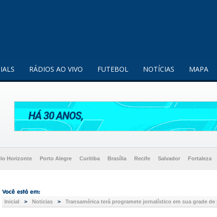
enquanto utilizador.
Saiba mais
IALS
RÁDIOS AO VIVO
FUTEBOL
NOTÍCIAS
MAPA
lo Horizonte
Porto Alegre
Curitiba
Brasília
Recife
Salvador
Fortaleza
Inicial
>
Noticias
>
Transamérica terá programete jornalístico em sua grade d