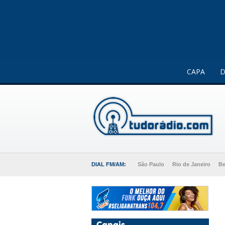
Este website usa cookies para melhorar a sua experiência 
CAPA
D
DIAL FM/AM:
São Paulo
Rio de Janeiro
Be