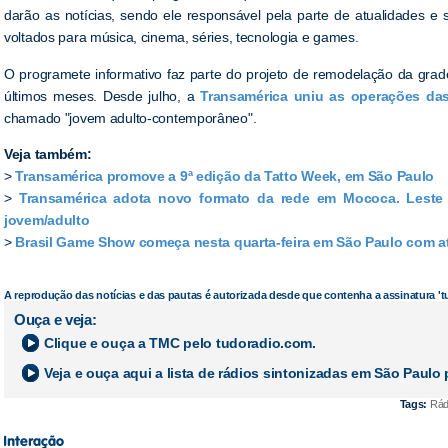
darão as notícias, sendo ele responsável pela parte de atualidades e 
voltados para música, cinema, séries, tecnologia e games.
O programete informativo faz parte do projeto de remodelação da gr
últimos meses. Desde julho, a
Transamérica uniu as operações das
chamado "jovem adulto-contemporâneo".
Veja também:
>
Transamérica promove a 9ª edição da Tatto Week, em São Paulo
>
Transamérica adota novo formato da rede em Mococa. Leste 
jovem/adulto
>
Brasil Game Show começa nesta quarta-feira em São Paulo com at
A reprodução das notícias e das pautas é autorizada desde que contenha a assinatura '
Ouça e veja:
Clique e ouça a
TMC
pelo tudoradio.com.
Veja e ouça aqui a lista de rádios sintonizadas em
São Paulo
p
Tags:
Rádi