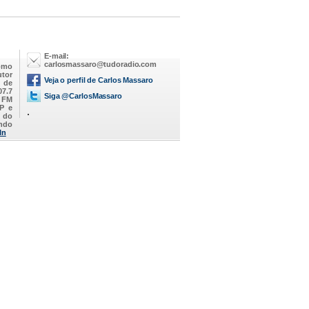
E-mail:
carlosmassaro@tudoradio.com
omo
utor
Veja o perfil de Carlos Massaro
M de
07.7
Siga @CarlosMassaro
a FM
SP e
.
 do
endo
In