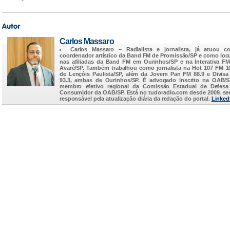
Carlos Massaro
Carlos Massaro
– Radialista e jornalista, já atuou c
coordenador artístico da Band FM de Promissão/SP e como loc
nas afiliadas da Band FM em Ourinhos/SP e na Interativa F
Avaré/SP. Também trabalhou como jornalista na Hot 107 FM 1
de Lençóis Paulista/SP, além da Jovem Pan FM 88.9 e Divis
93.3, ambas de Ourinhos/SP. É advogado inscrito na OAB/
membro efetivo regional da Comissão Estadual de Defesa
Consumidor da OAB/SP. Está no
tudoradio.com
desde 2009, s
responsável pela atualização diária da redação do portal.
Linked
...