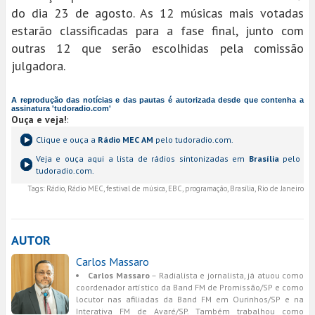
do dia 23 de agosto. As 12 músicas mais votadas
estarão classificadas para a fase final, junto com
outras 12 que serão escolhidas pela comissão
julgadora.
A reprodução das notícias e das pautas é autorizada desde que contenha a
assinatura 'tudoradio.com'
Ouça e veja!
:
Clique e ouça a
Rádio MEC AM
pelo tudoradio.com.
Veja e ouça aqui a lista de rádios sintonizadas em
Brasília
pelo
tudoradio.com.
Tags:
Rádio, Rádio MEC, festival de música, EBC, programação, Brasília, Rio de Janeiro
AUTOR
Carlos Massaro
Carlos Massaro
– Radialista e jornalista, já atuou como
coordenador artístico da Band FM de Promissão/SP e como
locutor nas afiliadas da Band FM em Ourinhos/SP e na
Interativa FM de Avaré/SP. Também trabalhou como