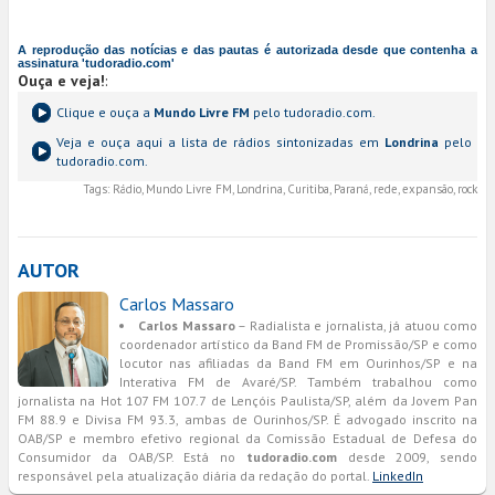
A reprodução das notícias e das pautas é autorizada desde que contenha a
assinatura 'tudoradio.com'
Ouça e veja!
:
Clique e ouça a
Mundo Livre FM
pelo tudoradio.com.
Veja e ouça aqui a lista de rádios sintonizadas em
Londrina
pelo
tudoradio.com.
Tags:
Rádio, Mundo Livre FM, Londrina, Curitiba, Paraná, rede, expansão, rock
AUTOR
Carlos Massaro
Carlos Massaro
– Radialista e jornalista, já atuou como
coordenador artístico da Band FM de Promissão/SP e como
locutor nas afiliadas da Band FM em Ourinhos/SP e na
Interativa FM de Avaré/SP. Também trabalhou como
jornalista na Hot 107 FM 107.7 de Lençóis Paulista/SP, além da Jovem Pan
FM 88.9 e Divisa FM 93.3, ambas de Ourinhos/SP. É advogado inscrito na
OAB/SP e membro efetivo regional da Comissão Estadual de Defesa do
Consumidor da OAB/SP. Está no
tudoradio.com
desde 2009, sendo
responsável pela atualização diária da redação do portal.
LinkedIn