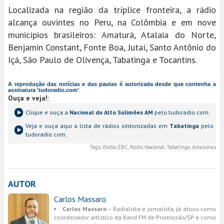
Localizada na região da tríplice fronteira, a rádio
alcança ouvintes no Peru, na Colômbia e em nove
municípios brasileiros: Amaturá, Atalaia do Norte,
Benjamin Constant, Fonte Boa, Jutaí, Santo Antônio do
Içá, São Paulo de Olivença, Tabatinga e Tocantins.
A reprodução das notícias e das pautas é autorizada desde que contenha a
assinatura 'tudoradio.com'
Ouça e veja!
:
Clique e ouça a
Nacional do Alto Solimões AM
pelo tudoradio.com.
Veja e ouça aqui a lista de rádios sintonizadas em
Tabatinga
pelo
tudoradio.com.
Tags:
Rádio, EBC, Rádio Nacional, Tabatinga, Amazonas
AUTOR
Carlos Massaro
Carlos Massaro
– Radialista e jornalista, já atuou como
coordenador artístico da Band FM de Promissão/SP e como