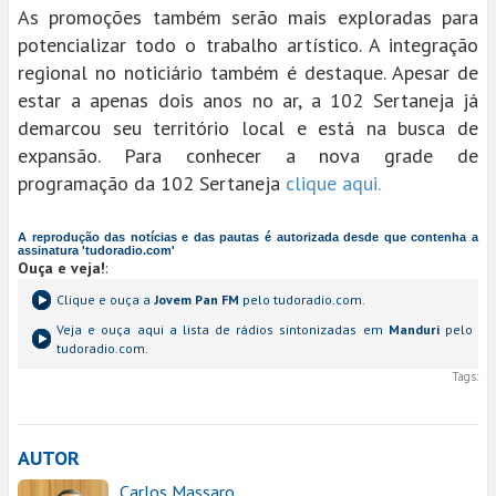
As promoções também serão mais exploradas para
potencializar todo o trabalho artístico. A integração
regional no noticiário também é destaque. Apesar de
estar a apenas dois anos no ar, a 102 Sertaneja já
demarcou seu território local e está na busca de
expansão. Para conhecer a nova grade de
programação da 102 Sertaneja
clique aqui.
A reprodução das notícias e das pautas é autorizada desde que contenha a
assinatura 'tudoradio.com'
Ouça e veja!
:
Clique e ouça a
Jovem Pan FM
pelo tudoradio.com.
Veja e ouça aqui a lista de rádios sintonizadas em
Manduri
pelo
tudoradio.com.
Tags:
AUTOR
Carlos Massaro