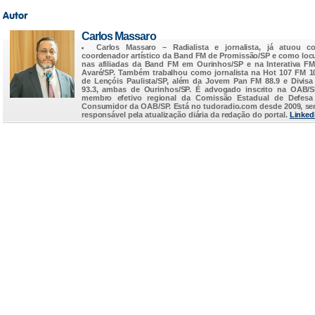
Carlos Massaro
Carlos Massaro
– Radialista e jornalista, já atuou c
coordenador artístico da Band FM de Promissão/SP e como loc
nas afiliadas da Band FM em Ourinhos/SP e na Interativa F
Avaré/SP. Também trabalhou como jornalista na Hot 107 FM 1
de Lençóis Paulista/SP, além da Jovem Pan FM 88.9 e Divis
93.3, ambas de Ourinhos/SP. É advogado inscrito na OAB/
membro efetivo regional da Comissão Estadual de Defesa
Consumidor da OAB/SP. Está no
tudoradio.com
desde 2009, s
responsável pela atualização diária da redação do portal.
Linked
...