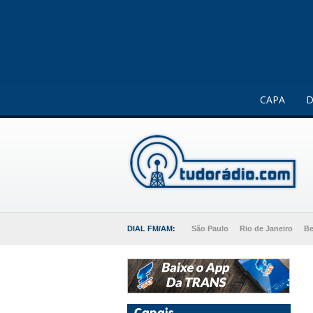
Este website usa cookies para melhorar a sua experiência 
CAPA
D
DIAL FM/AM:
São Paulo
Rio de Janeiro
Be