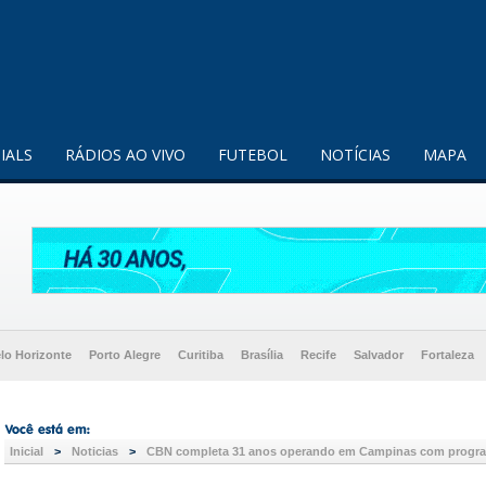
enquanto utilizador.
Saiba mais
IALS
RÁDIOS AO VIVO
FUTEBOL
NOTÍCIAS
MAPA
lo Horizonte
Porto Alegre
Curitiba
Brasília
Recife
Salvador
Fortaleza
Inicial
>
Noticias
>
CBN completa 31 anos operando em Campinas com progra