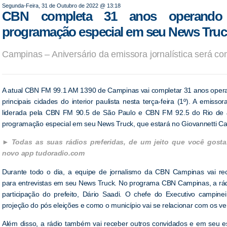
Segunda-Feira, 31 de Outubro de 2022 @ 13:18
CBN completa 31 anos operand
programação especial em seu News Truc
Campinas – Aniversário da emissora jornalística será co
A atual CBN FM 99.1 AM 1390 de Campinas vai completar 31 anos ope
principais cidades do interior paulista nesta terça-feira (1º). A emissor
liderada pela CBN FM 90.5 de São Paulo e CBN FM 92.5 do Rio de 
programação especial em seu News Truck, que estará no Giovannetti C
Todas as suas rádios preferidas, de um jeito que você gosta
novo app tudoradio.com
Durante todo o dia, a equipe de jornalismo da CBN Campinas vai re
para entrevistas em seu News Truck. No programa CBN Campinas, a rád
participação do prefeito, Dário Saadi. O chefe do Executivo campine
projeção do pós eleições e como o município vai se relacionar com os v
Além disso, a rádio também vai receber outros convidados e em seu est