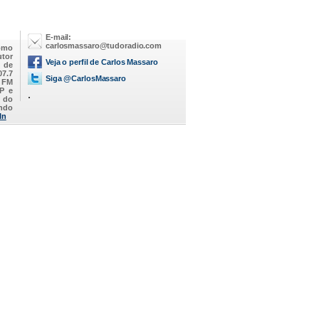
E-mail:
carlosmassaro@tudoradio.com
omo
utor
Veja o perfil de Carlos Massaro
M de
07.7
Siga @CarlosMassaro
a FM
SP e
.
 do
endo
In