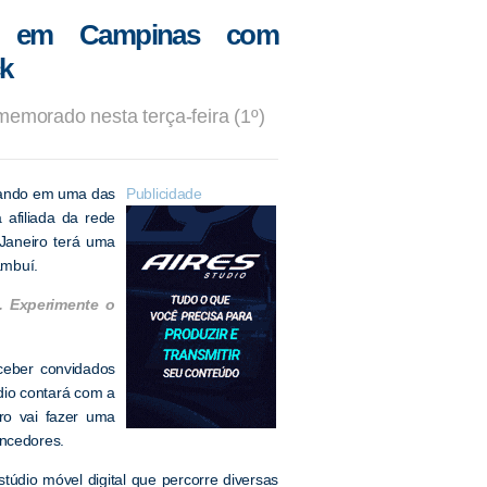
o em Campinas com
k
memorado nesta terça-feira (1º)
rando em uma das
Publicidade
a afiliada da rede
Janeiro terá uma
ambuí.
. Experimente o
ceber convidados
io contará com a
iro vai fazer uma
encedores.
údio móvel digital que percorre diversas