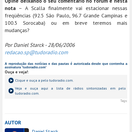
Opine deixando o seu comentário no fórum e nesta
nota
– A Scalla finalmente vai estacionar nessas
freqüências (92.5 São Paulo, 96.7 Grande Campinas e
100.5 Sorocaba) ou em breve teremos mais
mudanças?
Por Daniel Starck - 28/06/2006
redacao.sp@tudoradio.com
A reprodução das notícias e das pautas é autorizada desde que contenha a
assinatura 'tudoradio.com'
Ouça e veja!
:
Clique e ouça a
pelo tudoradio.com.
Veja e ouça aqui a lista de rádios sintonizadas em
pelo
tudoradio.com.
Tags:
AUTOR
Daniel Starck