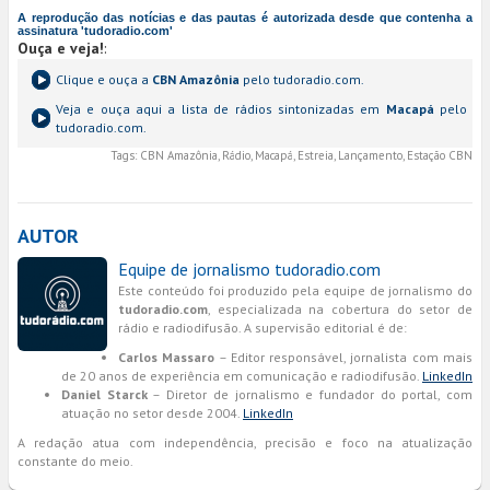
A reprodução das notícias e das pautas é autorizada desde que contenha a
assinatura 'tudoradio.com'
Ouça e veja!
:
Clique e ouça a
CBN Amazônia
pelo tudoradio.com.
Veja e ouça aqui a lista de rádios sintonizadas em
Macapá
pelo
tudoradio.com.
Tags:
CBN Amazônia, Rádio, Macapá, Estreia, Lançamento, Estação CBN
AUTOR
Equipe de jornalismo tudoradio.com
Este conteúdo foi produzido pela equipe de jornalismo do
tudoradio.com
, especializada na cobertura do setor de
rádio e radiodifusão. A supervisão editorial é de:
Carlos Massaro
– Editor responsável, jornalista com mais
de 20 anos de experiência em comunicação e radiodifusão.
LinkedIn
Daniel Starck
– Diretor de jornalismo e fundador do portal, com
atuação no setor desde 2004.
LinkedIn
A redação atua com independência, precisão e foco na atualização
constante do meio.