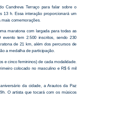
o Candreva Terraço para falar sobre o
s 13 h. Essa interação proporcionará um
nda mais comemorações.
 uma maratona com largada para todas as
 O evento tem 2.500 inscritos, sendo 230
aratona de 21 km, além dos percursos de
rão a medalha de participação.
os e cinco femininos) de cada modalidade.
rimeiro colocado no masculino e R$ 6 mil
niversário da cidade, a Arautos da Paz
19h. O artista que tocará com os músicos