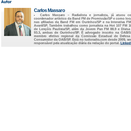
Carlos Massaro
Carlos Massaro
– Radialista e jornalista, já atuou c
coordenador artístico da Band FM de Promissão/SP e como loc
nas afiliadas da Band FM em Ourinhos/SP e na Interativa F
Avaré/SP. Também trabalhou como jornalista na Hot 107 FM 1
de Lençóis Paulista/SP, além da Jovem Pan FM 88.9 e Divis
93.3, ambas de Ourinhos/SP. É advogado inscrito na OAB/
membro efetivo regional da Comissão Estadual de Defesa
Consumidor da OAB/SP. Está no
tudoradio.com
desde 2009, s
responsável pela atualização diária da redação do portal.
Linked
...