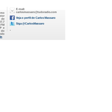
E-mail:
carlosmassaro@tudoradio.com
omo
utor
Veja o perfil de Carlos Massaro
M de
07.7
Siga @CarlosMassaro
a FM
SP e
.
 do
endo
In