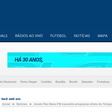
enquanto utilizador.
Saiba mais
IALS
RÁDIOS AO VIVO
FUTEBOL
NOTÍCIAS
MAPA
lo Horizonte
Porto Alegre
Curitiba
Brasília
Recife
Salvador
Fortaleza
Inicial
>
Noticias
>
Jovem Pan News FM transmite programas direto do Terra