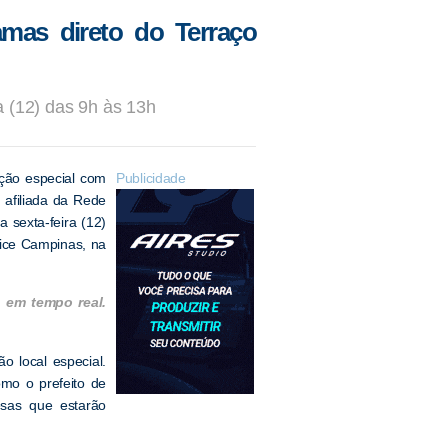
mas direto do Terraço
a (12) das 9h às 13h
ção especial com
Publicidade
afiliada da Rede
 sexta-feira (12)
vice Campinas, na
 em tempo real.
 local especial.
omo o prefeito de
esas que estarão