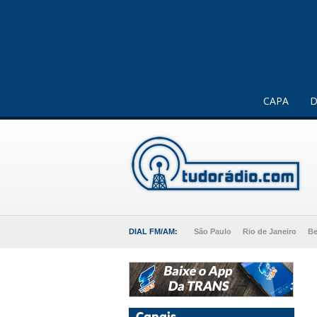
Este website usa cookies para melhorar a sua experiência 
CAPA
D
DIAL FM/AM:
São Paulo
Rio de Janeiro
Be