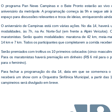
O programa Pan News Campinas e o Bate Pronto estarão ao vivo d
aniversário da metrópole. A programação começa às 9h e segue até à
espaço para discussões relevantes e troca de ideias, enriquecendo ai
O aniversário de Campinas está com várias ações. No dia 14, haverá
modalidades, às 7h, na Av. Norte-Sul (em frente a Alpini Veículos).
maratonistas. Serão quatro modalidades: maratona de 42 km, meia-m
14 km e 7 km. Todos os participantes que completarem a corrida recebe
Serão premiados com troféus os 10 primeiros colocados (cinco masculin
Para os maratonistas haverá premiação em dinheiro (R$ 6 mil para o p
para o feminino).
Para fechar a programação do dia 14, data em que se comemora o a
receberá um show com a Orquestra Sinfônica Municipal, a partir das 
campineiros será divulgado em breve.