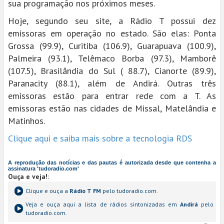
sua programação nos próximos meses.
Hoje, segundo seu site, a Rádio T possui dez
emissoras em operação no estado. São elas: Ponta
Grossa (99.9), Curitiba (106.9), Guarapuava (100.9),
Palmeira (93.1), Telêmaco Borba (97.3), Mamborê
(107.5), Brasilândia do Sul ( 88.7), Cianorte (89.9),
Paranacity (88.1), além de Andirá. Outras três
emissoras estão para entrar rede com a T. As
emissoras estão nas cidades de Missal, Matelândia e
Matinhos.
Clique aqui e saiba mais sobre a tecnologia RDS
A reprodução das notícias e das pautas é autorizada desde que contenha a
assinatura 'tudoradio.com'
Ouça e veja!
:
Clique e ouça a
Rádio T FM
pelo tudoradio.com.
Veja e ouça aqui a lista de rádios sintonizadas em
Andirá
pelo
tudoradio.com.