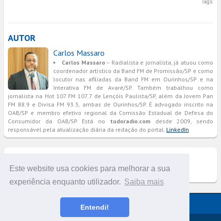
Tags:
AUTOR
Carlos Massaro
Carlos Massaro
– Radialista e jornalista, já atuou como
coordenador artístico da Band FM de Promissão/SP e como
locutor nas afiliadas da Band FM em Ourinhos/SP e na
Interativa FM de Avaré/SP. Também trabalhou como
jornalista na Hot 107 FM 107.7 de Lençóis Paulista/SP, além da Jovem Pan
FM 88.9 e Divisa FM 93.3, ambas de Ourinhos/SP. É advogado inscrito na
OAB/SP e membro efetivo regional da Comissão Estadual de Defesa do
Consumidor da OAB/SP. Está no
tudoradio.com
desde 2009, sendo
responsável pela atualização diária da redação do portal.
LinkedIn
COMENTÁRIOS
Este website usa cookies para melhorar a sua
experiência enquanto utilizador.
Saiba mais
Versão completa do portal
Entendi!