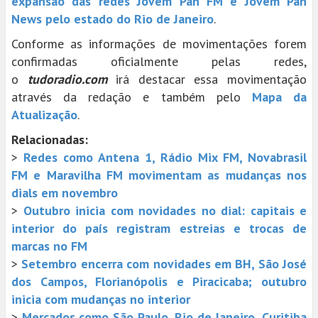
expansão das redes Jovem Pan FM e Jovem Pan
News pelo estado do Rio de Janeiro
.
Conforme as informações de movimentações forem
confirmadas oficialmente pelas redes,
o
tudoradio.com
irá destacar essa movimentação
através da redação e também pelo
Mapa da
Atualização
.
Relacionadas:
>
Redes como Antena 1, Rádio Mix FM, Novabrasil
FM e Maravilha FM movimentam as mudanças nos
dials em novembro
>
Outubro inicia com novidades no dial: capitais e
interior do país registram estreias e trocas de
marcas no FM
>
Setembro encerra com novidades em BH, São José
dos Campos, Florianópolis e Piracicaba; outubro
inicia com mudanças no interior
>
Mercados como São Paulo, Rio de Janeiro, Curitiba