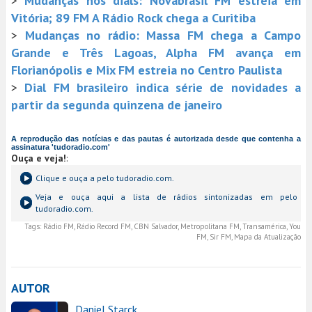
>
Mudanças nos dials: Novabrasil FM estreia em
Vitória; 89 FM A Rádio Rock chega a Curitiba
>
Mudanças no rádio: Massa FM chega a Campo
Grande e Três Lagoas, Alpha FM avança em
Florianópolis e Mix FM estreia no Centro Paulista
>
Dial FM brasileiro indica série de novidades a
partir da segunda quinzena de janeiro
A reprodução das notícias e das pautas é autorizada desde que contenha a
assinatura 'tudoradio.com'
Ouça e veja!
:
Clique e ouça a
pelo tudoradio.com.
Veja e ouça aqui a lista de rádios sintonizadas em
pelo
tudoradio.com.
Tags:
Rádio FM, Rádio Record FM, CBN Salvador, Metropolitana FM, Transamérica, You
FM, Sir FM, Mapa da Atualização
AUTOR
Daniel Starck