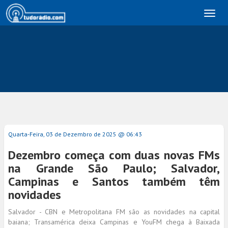
Toggl
naviga
Quarta-Feira, 03 de Dezembro de 2025 @ 06:43
Dezembro começa com duas novas FMs
na Grande São Paulo; Salvador,
Campinas e Santos também têm
novidades
Salvador - CBN e Metropolitana FM são as novidades na capital
baiana; Transamérica deixa Campinas e YouFM chega à Baixada