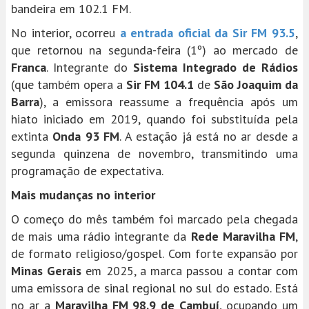
bandeira em 102.1 FM.
No interior, ocorreu
a entrada oficial da Sir FM 93.5
,
que retornou na segunda-feira (1º) ao mercado de
Franca
. Integrante do
Sistema Integrado de Rádios
(que também opera a
Sir FM 104.1
de
São Joaquim da
Barra
), a emissora reassume a frequência após um
hiato iniciado em 2019, quando foi substituída pela
extinta
Onda 93 FM
. A estação já está no ar desde a
segunda quinzena de novembro, transmitindo uma
programação de expectativa.
Mais mudanças no interior
O começo do mês também foi marcado pela chegada
de mais uma rádio integrante da
Rede Maravilha FM
,
de formato religioso/gospel. Com forte expansão por
Minas Gerais
em 2025, a marca passou a contar com
uma emissora de sinal regional no sul do estado. Está
no ar a
Maravilha FM 98.9 de Cambuí
, ocupando um