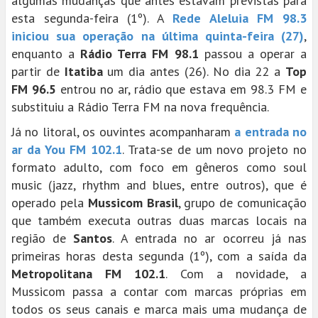
algumas mudanças que antes estavam previstas para
esta segunda-feira (1º). A
Rede Aleluia FM 98.3
iniciou sua operação na última quinta-feira (27)
,
enquanto a
Rádio Terra FM 98.1
passou a operar a
partir de
Itatiba
um dia antes (26). No dia 22 a
Top
FM 96.5
entrou no ar, rádio que estava em 98.3 FM e
substituiu a Rádio Terra FM na nova frequência.
Já no litoral, os ouvintes acompanharam
a entrada no
ar da You FM 102.1
. Trata-se de um novo projeto no
formato adulto, com foco em gêneros como soul
music (jazz, rhythm and blues, entre outros), que é
operado pela
Mussicom Brasil
, grupo de comunicação
que também executa outras duas marcas locais na
região de
Santos
. A entrada no ar ocorreu já nas
primeiras horas desta segunda (1º), com a saída da
Metropolitana FM 102.1
. Com a novidade, a
Mussicom passa a contar com marcas próprias em
todos os seus canais e marca mais uma mudança de