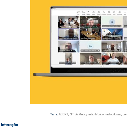
Tags:
ABERT, GT de Rádio, rádio híbrido, radiodifusão, c