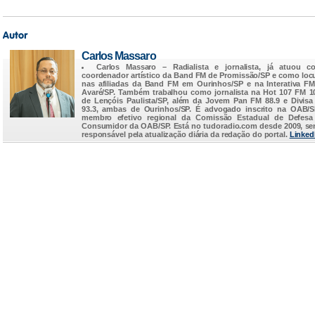
Carlos Massaro
Carlos Massaro
– Radialista e jornalista, já atuou c
coordenador artístico da Band FM de Promissão/SP e como loc
nas afiliadas da Band FM em Ourinhos/SP e na Interativa F
Avaré/SP. Também trabalhou como jornalista na Hot 107 FM 1
de Lençóis Paulista/SP, além da Jovem Pan FM 88.9 e Divis
93.3, ambas de Ourinhos/SP. É advogado inscrito na OAB/
membro efetivo regional da Comissão Estadual de Defesa
Consumidor da OAB/SP. Está no
tudoradio.com
desde 2009, s
responsável pela atualização diária da redação do portal.
Linked
...