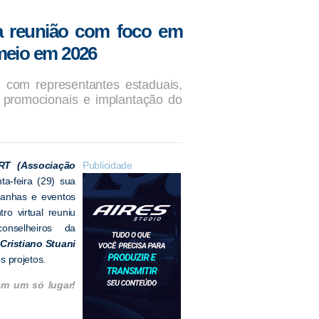
a reunião com foco em
 meio em 2026
 com representantes estaduais,
 promocionais e implantação do
RT (Associação
Publicidade
nta-feira (29) sua
panhas e eventos
o virtual reuniu
onselheiros da
r
Cristiano Stuani
s projetos.
em um só lugar!