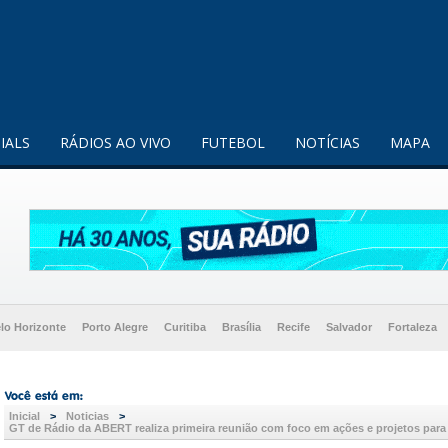
enquanto utilizador.
Saiba mais
IALS
RÁDIOS AO VIVO
FUTEBOL
NOTÍCIAS
MAPA
lo Horizonte
Porto Alegre
Curitiba
Brasília
Recife
Salvador
Fortaleza
Inicial
>
Noticias
>
GT de Rádio da ABERT realiza primeira reunião com foco em ações e projetos para