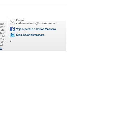
E-mail:
carlosmassaro@tudoradio.com
omo
utor
Veja o perfil de Carlos Massaro
M de
07.7
Siga @CarlosMassaro
a FM
SP e
.
 do
endo
In