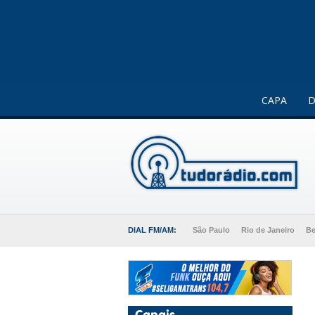
Este website usa cookies para melhorar a sua experiência 
CAPA
D
DIAL FM/AM:
São Paulo
Rio de Janeiro
Be