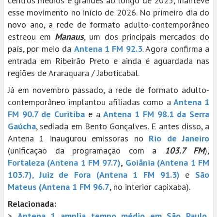
centros médios e grandes ao longo de 2025, manteve
esse movimento no início de 2026. No primeiro dia do
novo ano, a rede de formato adulto-contemporâneo
estreou em
Manaus
, um dos principais mercados do
país, por meio da
Antena 1 FM 92.3
. Agora confirma a
entrada em Ribeirão Preto e ainda é aguardada nas
regiões de Araraquara / Jaboticabal.
Já em novembro passado, a rede de formato adulto-
contemporâneo implantou afiliadas como a
Antena 1
FM 90.7 de Curitiba
e a
Antena 1 FM 98.1 da Serra
Gaúcha
, sediada em Bento Gonçalves. E antes disso, a
Antena 1 inaugurou emissoras no
Rio de Janeiro
(unificação da programação com a
103.7 FM
),
Fortaleza (Antena 1 FM 97.7)
,
Goiânia (Antena 1 FM
103.7)
,
Juiz de Fora (Antena 1 FM 91.3)
e
São
Mateus (Antena 1 FM 96.7
, no interior capixaba).
Relacionada:
>
Antena 1 amplia tempo médio em São Paulo,