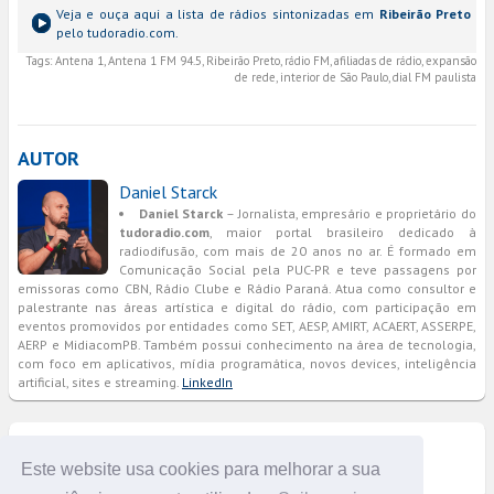
Veja e ouça aqui a lista de rádios sintonizadas em
Ribeirão Preto
pelo tudoradio.com.
Tags:
Antena 1, Antena 1 FM 94.5, Ribeirão Preto, rádio FM, afiliadas de rádio, expansão
de rede, interior de São Paulo, dial FM paulista
AUTOR
Daniel Starck
Daniel Starck
– Jornalista, empresário e proprietário do
tudoradio.com
, maior portal brasileiro dedicado à
radiodifusão, com mais de 20 anos no ar. É formado em
Comunicação Social pela PUC-PR e teve passagens por
emissoras como CBN, Rádio Clube e Rádio Paraná. Atua como consultor e
palestrante nas áreas artística e digital do rádio, com participação em
eventos promovidos por entidades como SET, AESP, AMIRT, ACAERT, ASSERPE,
AERP e MidiacomPB. Também possui conhecimento na área de tecnologia,
com foco em aplicativos, mídia programática, novos devices, inteligência
artificial, sites e streaming.
LinkedIn
COMENTÁRIOS
Este website usa cookies para melhorar a sua