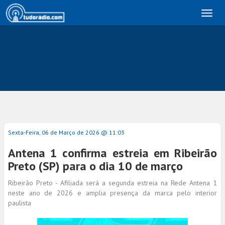
Toggl
naviga
Sexta-Feira, 06 de Março de 2026 @ 11:03
Antena 1 confirma estreia em Ribeirão
Preto (SP) para o dia 10 de março
Ribeirão Preto - Afiliada será a segunda estreia na Rede Antena 1
neste ano de 2026 e amplia presença da marca pelo interior
paulista