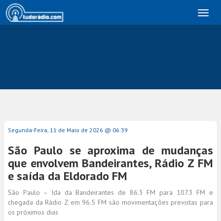
Toggl
naviga
Segunda-Feira, 11 de Maio de 2026 @ 06:39
São Paulo se aproxima de mudanças
que envolvem Bandeirantes, Rádio Z FM
e saída da Eldorado FM
São Paulo – Ida da Bandeirantes de 86.3 FM para 107.3 FM e
chegada da Rádio Z em 96.5 FM são movimentações previstas para
os próximos dias