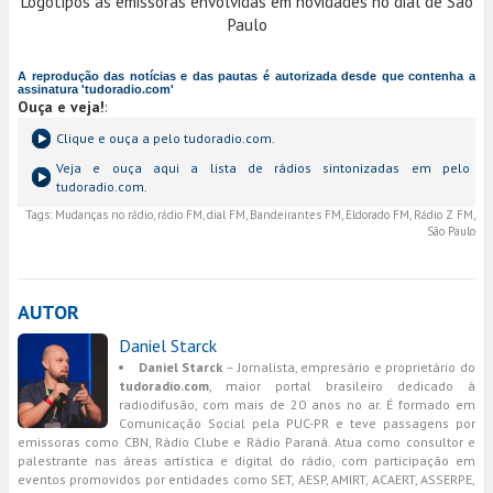
Logotipos as emissoras envolvidas em novidades no dial de São
Paulo
A reprodução das notícias e das pautas é autorizada desde que contenha a
assinatura 'tudoradio.com'
Ouça e veja!
:
Clique e ouça a
pelo tudoradio.com.
Veja e ouça aqui a lista de rádios sintonizadas em
pelo
tudoradio.com.
Tags:
Mudanças no rádio, rádio FM, dial FM, Bandeirantes FM, Eldorado FM, Rádio Z FM,
São Paulo
AUTOR
Daniel Starck
Daniel Starck
– Jornalista, empresário e proprietário do
tudoradio.com
, maior portal brasileiro dedicado à
radiodifusão, com mais de 20 anos no ar. É formado em
Comunicação Social pela PUC-PR e teve passagens por
emissoras como CBN, Rádio Clube e Rádio Paraná. Atua como consultor e
palestrante nas áreas artística e digital do rádio, com participação em
eventos promovidos por entidades como SET, AESP, AMIRT, ACAERT, ASSERPE,