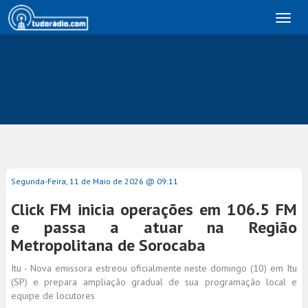
Toggl
naviga
Segunda-Feira, 11 de Maio de 2026 @ 09:11
Click FM inicia operações em 106.5 FM
e passa a atuar na Região
Metropolitana de Sorocaba
Itu - Nova emissora estreou oficialmente neste domingo (10) em Itu
(SP) e prepara ampliação gradual de sua programação local e
equipe de locutores