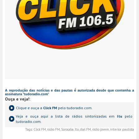
A reprodução das notícias e das pautas é autorizada desde que contenha a
assinatura 'tudoradio.com'
Ouça e veja!
:
Clique e ouça a
Click FM
pelo tudoradio.com.
Veja e ouça aqui a lista de rádios sintonizadas em
Itu
pelo
tudoradio.com.
Tags:
Click FM, rádio FM, Sorocaba, Itu, dial FM, rádio jovem, interior paulista