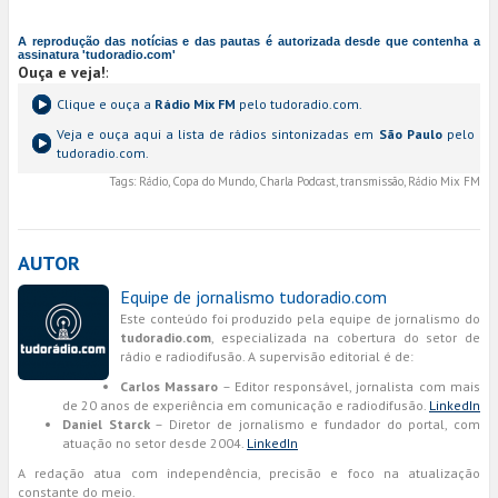
A reprodução das notícias e das pautas é autorizada desde que contenha a
assinatura 'tudoradio.com'
Ouça e veja!
:
Clique e ouça a
Rádio Mix FM
pelo tudoradio.com.
Veja e ouça aqui a lista de rádios sintonizadas em
São Paulo
pelo
tudoradio.com.
Tags:
Rádio, Copa do Mundo, Charla Podcast, transmissão, Rádio Mix FM
AUTOR
Equipe de jornalismo tudoradio.com
Este conteúdo foi produzido pela equipe de jornalismo do
tudoradio.com
, especializada na cobertura do setor de
rádio e radiodifusão. A supervisão editorial é de:
Carlos Massaro
– Editor responsável, jornalista com mais
de 20 anos de experiência em comunicação e radiodifusão.
LinkedIn
Daniel Starck
– Diretor de jornalismo e fundador do portal, com
atuação no setor desde 2004.
LinkedIn
A redação atua com independência, precisão e foco na atualização
constante do meio.