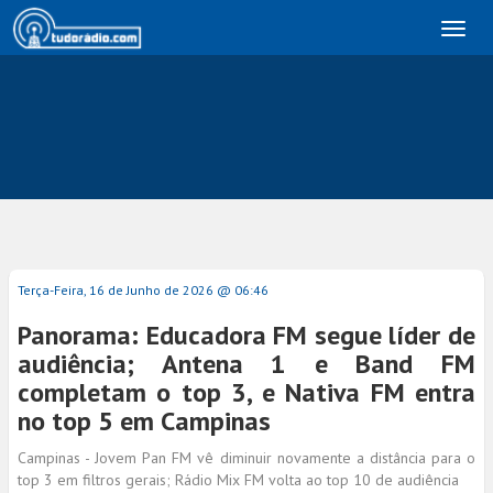
Toggl
naviga
Terça-Feira, 16 de Junho de 2026 @ 06:46
Panorama: Educadora FM segue líder de
audiência; Antena 1 e Band FM
completam o top 3, e Nativa FM entra
no top 5 em Campinas
Campinas - Jovem Pan FM vê diminuir novamente a distância para o
top 3 em filtros gerais; Rádio Mix FM volta ao top 10 de audiência