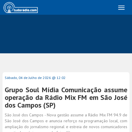
Toggl
naviga
Sábado, 04 de Julho de 2026 @ 12:02
Grupo Soul Mídia Comunicação assume
operação da Rádio Mix FM em São José
dos Campos (SP)
São José dos Campos - Nova gestão assume a Rádio Mix FM 94.9 de
São José dos Campos e anuncia reforço na programação local, com
ampliação do jornalismo regional e estreia de novos comunicadores