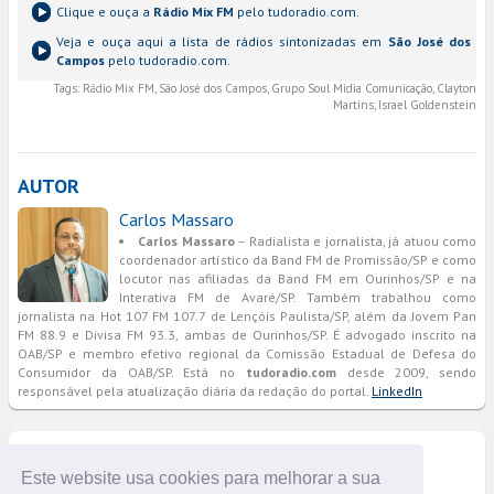
Clique e ouça a
Rádio Mix FM
pelo tudoradio.com.
Veja e ouça aqui a lista de rádios sintonizadas em
São José dos
Campos
pelo tudoradio.com.
Tags:
Rádio Mix FM, São José dos Campos, Grupo Soul Mídia Comunicação, Clayton
Martins, Israel Goldenstein
AUTOR
Carlos Massaro
Carlos Massaro
– Radialista e jornalista, já atuou como
coordenador artístico da Band FM de Promissão/SP e como
locutor nas afiliadas da Band FM em Ourinhos/SP e na
Interativa FM de Avaré/SP. Também trabalhou como
jornalista na Hot 107 FM 107.7 de Lençóis Paulista/SP, além da Jovem Pan
FM 88.9 e Divisa FM 93.3, ambas de Ourinhos/SP. É advogado inscrito na
OAB/SP e membro efetivo regional da Comissão Estadual de Defesa do
Consumidor da OAB/SP. Está no
tudoradio.com
desde 2009, sendo
responsável pela atualização diária da redação do portal.
LinkedIn
COMENTÁRIOS
Este website usa cookies para melhorar a sua