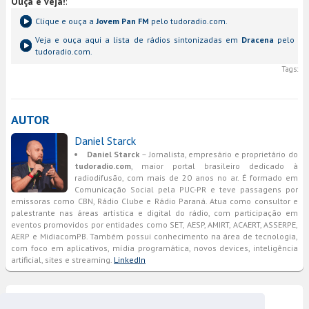
Ouça e veja!
:
Clique e ouça a
Jovem Pan FM
pelo tudoradio.com.
Veja e ouça aqui a lista de rádios sintonizadas em
Dracena
pelo
tudoradio.com.
Tags:
AUTOR
Daniel Starck
Daniel Starck
– Jornalista, empresário e proprietário do
tudoradio.com
, maior portal brasileiro dedicado à
radiodifusão, com mais de 20 anos no ar. É formado em
Comunicação Social pela PUC-PR e teve passagens por
emissoras como CBN, Rádio Clube e Rádio Paraná. Atua como consultor e
palestrante nas áreas artística e digital do rádio, com participação em
eventos promovidos por entidades como SET, AESP, AMIRT, ACAERT, ASSERPE,
AERP e MidiacomPB. Também possui conhecimento na área de tecnologia,
com foco em aplicativos, mídia programática, novos devices, inteligência
artificial, sites e streaming.
LinkedIn
COMENTÁRIOS