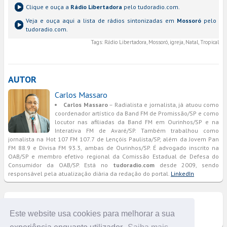
Clique e ouça a
Rádio Libertadora
pelo tudoradio.com.
Veja e ouça aqui a lista de rádios sintonizadas em
Mossoró
pelo
tudoradio.com.
Tags:
Rádio Libertadora, Mossoró, igreja, Natal, Tropical
AUTOR
Carlos Massaro
Carlos Massaro
– Radialista e jornalista, já atuou como
coordenador artístico da Band FM de Promissão/SP e como
locutor nas afiliadas da Band FM em Ourinhos/SP e na
Interativa FM de Avaré/SP. Também trabalhou como
jornalista na Hot 107 FM 107.7 de Lençóis Paulista/SP, além da Jovem Pan
FM 88.9 e Divisa FM 93.3, ambas de Ourinhos/SP. É advogado inscrito na
OAB/SP e membro efetivo regional da Comissão Estadual de Defesa do
Consumidor da OAB/SP. Está no
tudoradio.com
desde 2009, sendo
responsável pela atualização diária da redação do portal.
LinkedIn
COMENTÁRIOS
Este website usa cookies para melhorar a sua