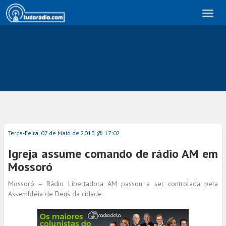
Toggl
naviga
Terça-Feira, 07 de Maio de 2013 @ 17:02
Igreja assume comando de rádio AM em
Mossoró
Mossoró – Rádio Libertadora AM passou a ser controlada pela
Assembléia de Deus da cidade