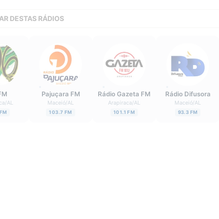
AR DESTAS RÁDIOS
FM
Pajuçara FM
Rádio Gazeta FM
Rádio Difusora
ca
/
AL
Maceió
/
AL
Arapiraca
/
AL
Maceió
/
AL
 FM
103.7 FM
101.1 FM
93.3 FM