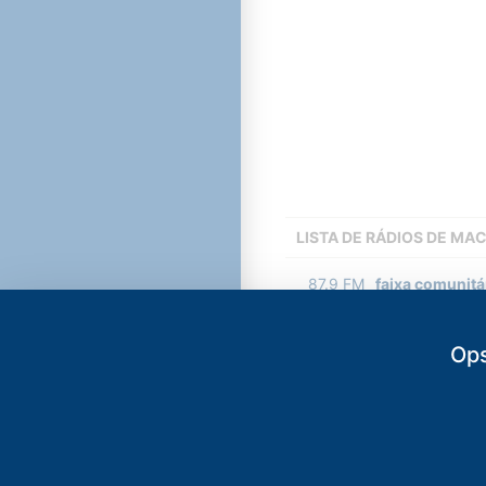
LISTA DE RÁDIOS DE MA
87.9
FM
faixa comunitá
89.3
FM
Adore FM
-
Ma
Ops
90.1
FM
Farol FM
-
Mac
92.3
FM
Rádio Imacula
94.1
FM
Rádio Gazeta 