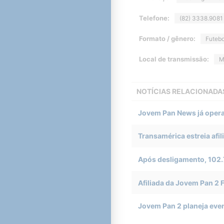
Telefone:
(82) 3338.9081
Formato / gênero:
Futebo
Local de transmissão:
M
NOTÍCIAS RELACIONADA
Jovem Pan News já opera
Transamérica estreia afil
Após desligamento, 102.
Afiliada da Jovem Pan 2
Jovem Pan 2 planeja eve