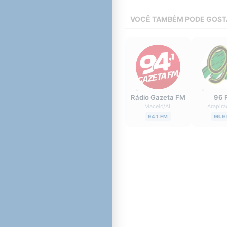
VOCÊ TAMBÉM PODE GOST
Rádio Gazeta FM
96 
Maceió
/
AL
Arapira
94.1 FM
96.9