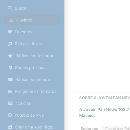
Busca
Ouvindo
Favoritos
Rádios - Inicio
Rádios em destaque
Rádios próximas
Rádios por estado
Por gênero / formatos
SOBRE A
JOVEM PAN NE
Notícias
A Jovem Pan News 102,7 
Futebol ao vivo
Maceió.
Criar uma web rádio
Endereço:
Rua Miguel Palm