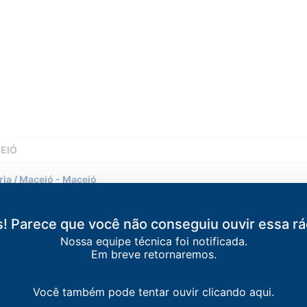
CEIÓ
ria / Maceió
-
Maceió
ceió
! Parece que você não conseguiu ouvir essa rá
Nossa equipe técnica foi notificada.
eió
Em breve retornaremos.
da
-
Maceió
Você também pode tentar ouvir clicando aqui.
FM
-
Maceió