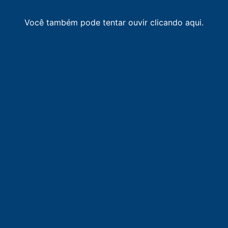
Você também pode tentar ouvir clicando aqui.
LISTA DE RÁDIOS DE PORTO UNIÃO
87.9
FM
faixa comunitária / Porto União
-
Porto União
94.1
FM
FM Verde Vale
-
União da Vitória
98.3
FM
Jovem Pan FM
-
União da Vitória
101.9
FM
Rádio Educadora Uniguaçu FM
-
União da Vitória
103.1
FM
Rádio Colméia
-
Porto União