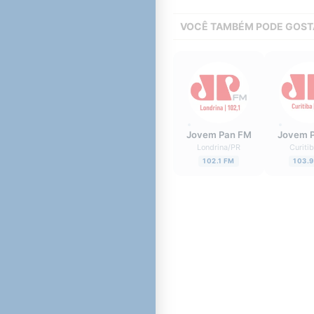
VOCÊ TAMBÉM PODE GOST
Jovem Pan FM
Jovem 
Londrina
/
PR
Curiti
102.1 FM
103.9