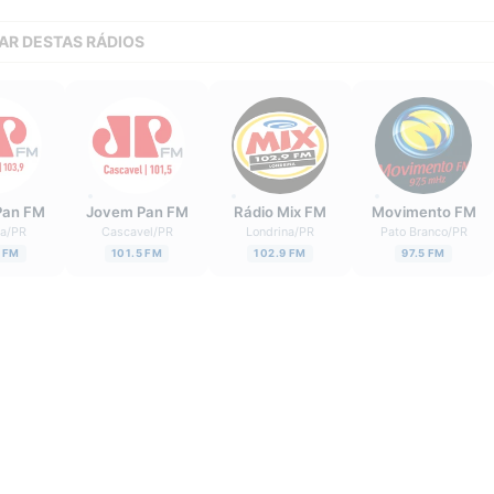
AR DESTAS RÁDIOS
Pan FM
Jovem Pan FM
Rádio Mix FM
Movimento FM
ba
/
PR
Cascavel
/
PR
Londrina
/
PR
Pato Branco
/
PR
 FM
101.5 FM
102.9 FM
97.5 FM