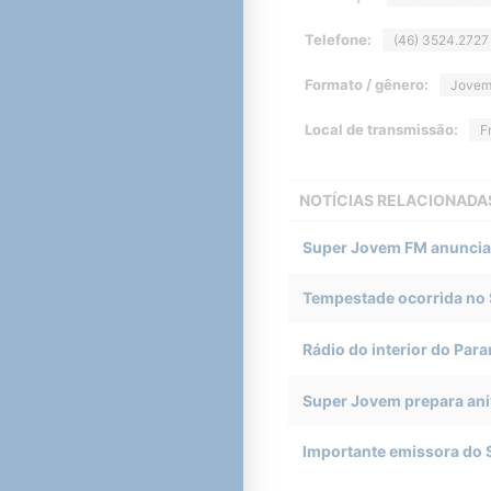
Telefone:
(46) 3524.2727
Formato / gênero:
Jovem
Local de transmissão:
F
NOTÍCIAS RELACIONADA
Super Jovem FM anuncia i
Tempestade ocorrida no 
Rádio do interior do Para
Super Jovem prepara ani
Importante emissora do