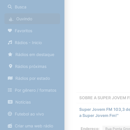
Busca
Ouvindo
Favoritos
Rádios - Inicio
Rádios em destaque
Rádios próximas
Rádios por estado
Por gênero / formatos
SOBRE A
SUPER JOVEM 
Notícias
Super Jovem FM 103,3 de 
Futebol ao vivo
a Super Jovem Fm!"
Criar uma web rádio
Endereço:
Rua Ponta Gros