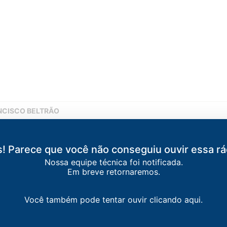
ANCISCO BELTRÃO
a
-
Pato Branco
! Parece que você não conseguiu ouvir essa rá
rê
Nossa equipe técnica foi notificada.
Em breve retornaremos.
Sudoeste
-
Coronel Vivida
Você também pode tentar ouvir clicando aqui.
-
Francisco Beltrão
FM
-
Marmeleiro