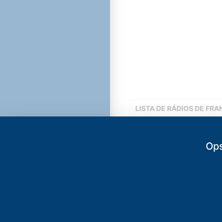
LISTA DE RÁDIOS DE FR
88.3
FM
Rádio Celinaut
Ops
91.3
FM
Vale 91 FM
-
Ve
91.9
FM
Rádio Voz do 
92.3
FM
Rádio Princesa
92.9
FM
Rádio Cristal 