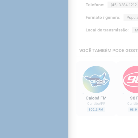
Telefone:
(45) 3284 1212
Formato / gênero:
Popula
Local de transmissão:
M
VOCÊ TAMBÉM PODE GOST
Caiobá FM
98 
Curitiba
/
PR
Curiti
102.3 FM
98.9