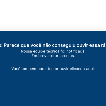
! Parece que você não conseguiu ouvir essa rá
Nossa equipe técnica foi notificada.
Em breve retornaremos.
Você também pode tentar ouvir clicando aqui.
ARECHAL CÂNDIDO RONDON
M
-
Toledo
a
-
Marechal Cândido Rondon