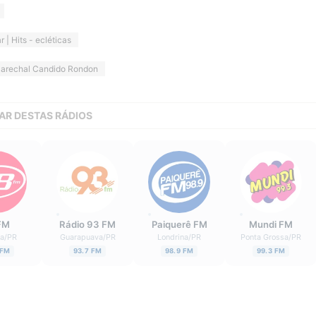
r | Hits - ecléticas
arechal Candido Rondon
AR DESTAS RÁDIOS
FM
Rádio 93 FM
Paiquerê FM
Mundi FM
ba
/
PR
Guarapuava
/
PR
Londrina
/
PR
Ponta Grossa
/
PR
 FM
93.7 FM
98.9 FM
99.3 FM