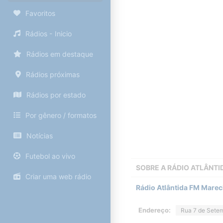
Favoritos
Rádios - Inicio
Rádios em destaque
Rádios próximas
Rádios por estado
Por gênero / formatos
Notícias
Futebol ao vivo
SOBRE A
RÁDIO ATLÂNTI
Criar uma web rádio
Rádio Atlântida FM Marec
Endereço:
Rua 7 de Setem