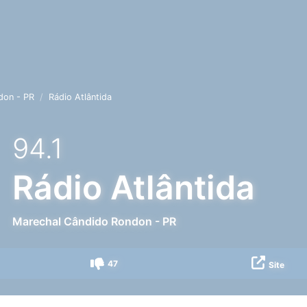
don - PR
Rádio Atlântida
94.1
Rádio Atlântida
Marechal Cândido Rondon
-
PR
47
Site