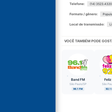
Telefone:
(14) 3523.432
Formato / gênero:
Popula
Local de transmissão:
L
VOCÊ TAMBÉM PODE GOST
Band FM
Feli
São Paulo
/
SP
São Pau
96.1 FM
92.1