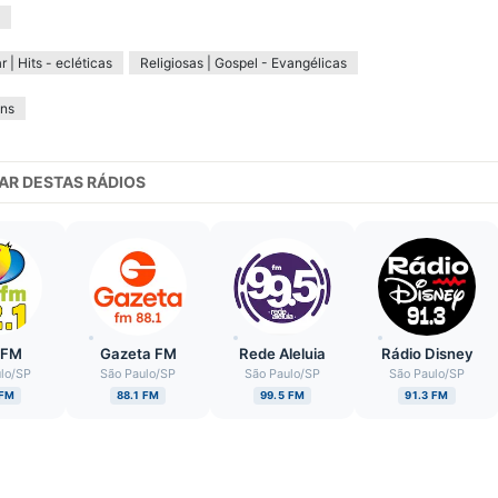
0
r | Hits - ecléticas
Religiosas | Gospel - Evangélicas
ins
AR DESTAS RÁDIOS
z FM
Gazeta FM
Rede Aleluia
Rádio Disney
lo
/
SP
São Paulo
/
SP
São Paulo
/
SP
São Paulo
/
SP
 FM
88.1 FM
99.5 FM
91.3 FM