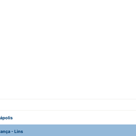
ápolis
rança
-
Lins