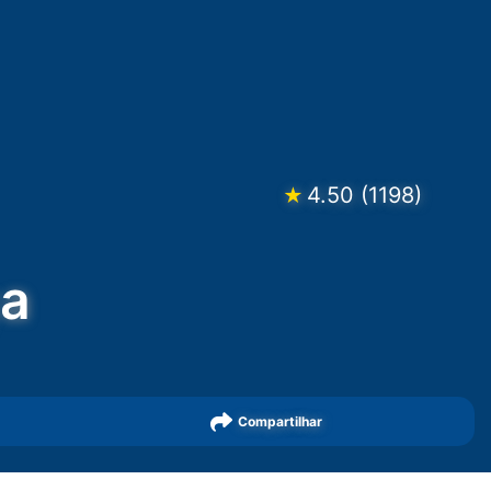
4.50
(
1198
)
★
ça
Compartilhar