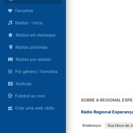
Favoritos
Rádios - Inicio
Rádios em destaque
Rádios próximas
Rádios por estado
Por gênero / formatos
Notícias
Futebol ao vivo
SOBRE A
REGIONAL ESP
Criar uma web rádio
Rádio Regional Esperança 
Endereço:
Rua Nove de Ju