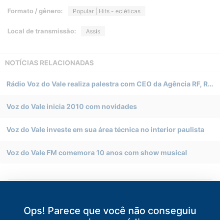
Formato / gênero:
Popular | Hits - ecléticas
Local de transmissão:
Assis
NOTÍCIAS RELACIONADAS
Rádio Voz do Vale realiza palestra com CEO da Agência RF, Robson Ferri, em Assis (SP)
Voz do Vale inicia 2010 com novidades
Voz do Vale investe em sua área técnica no interior paulista
Voz do Vale FM comemora 10 anos com show musical
VOCÊ TAMBÉM PODE GOSTAR DESTAS RÁDIOS
Ops! Parece que você não conseguiu