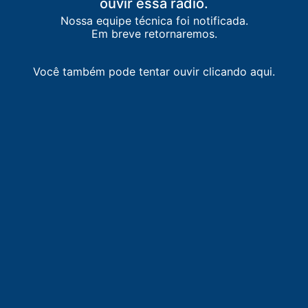
ouvir essa rádio.
Nossa equipe técnica foi notificada.
Em breve retornaremos.
Band FM
Gazeta FM
Rádio Disney
Transcontinental
Ó
FM
São Paulo
/
SP
São Paulo
/
SP
São Paulo
/
SP
Sã
Mogi das
C
96.1 FM
88.1 FM
91.3 FM
Cruzes
/
SP
Você também pode tentar ouvir clicando aqui.
104.7 FM