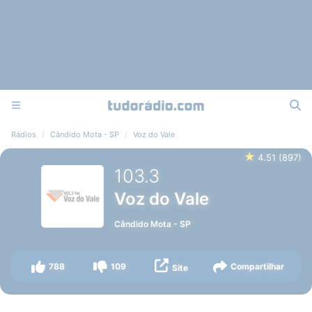
Rádios
Cândido Mota - SP
Voz do Vale
★
4.51
(
897
)
103.3
Voz do Vale
Cândido Mota
-
SP
788
109
Compartilhar
Site