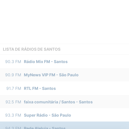
LISTA DE RÁDIOS DE SANTOS
90.3
FM
Rádio Mix FM
-
Santos
90.9
FM
MyNews VIP FM
-
São Paulo
91.7
FM
RTL FM
-
Santos
92.5
FM
faixa comunitária / Santos
-
Santos
93.3
FM
Super Rádio
-
São Paulo
94.3
FM
Rede Aleluia
-
Santos