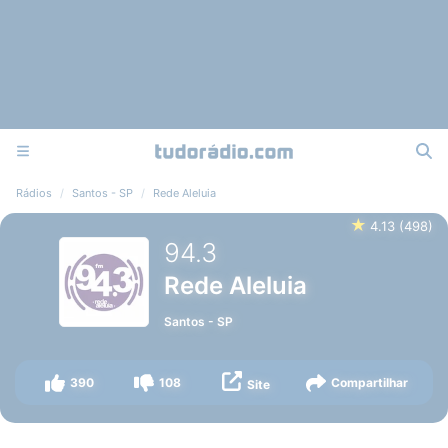
Rádios
Santos - SP
Rede Aleluia
★
4.13
(
498
)
94.3
Rede Aleluia
Santos
-
SP
390
108
Compartilhar
Site