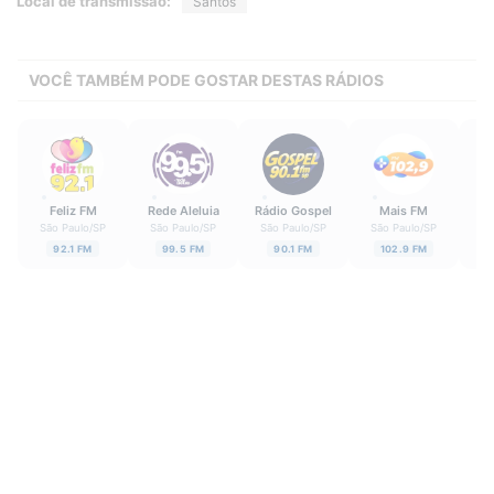
Local de transmissão:
Santos
VOCÊ TAMBÉM PODE GOSTAR DESTAS RÁDIOS
Feliz FM
Rede Aleluia
Rádio Gospel
Mais FM
Ô
São Paulo
/
SP
São Paulo
/
SP
São Paulo
/
SP
São Paulo
/
SP
Sã
92.1 FM
99.5 FM
90.1 FM
102.9 FM