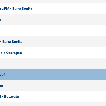
ra FM
-
Barra Bonita
ú
-
Barra Bonita
ois Córregos
ú
Jaú
aú
M
-
Botucatu