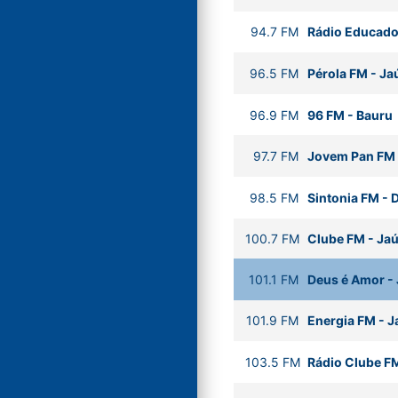
94.7
FM
Rádio Educado
96.5
FM
Pérola FM
-
Ja
96.9
FM
96 FM
-
Bauru
97.7
FM
Jovem Pan FM
98.5
FM
Sintonia FM
-
D
100.7
FM
Clube FM
-
Ja
101.1
FM
Deus é Amor
-
101.9
FM
Energia FM
-
J
103.5
FM
Rádio Clube F