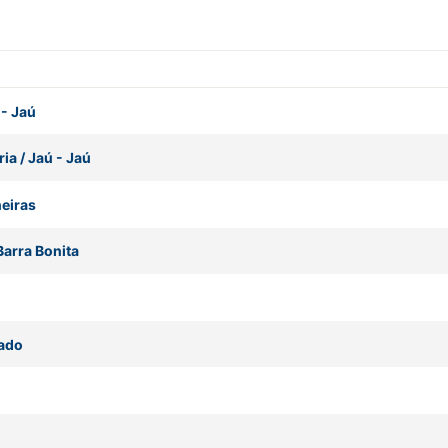
-
Jaú
ia / Jaú
-
Jaú
eiras
Barra Bonita
ado