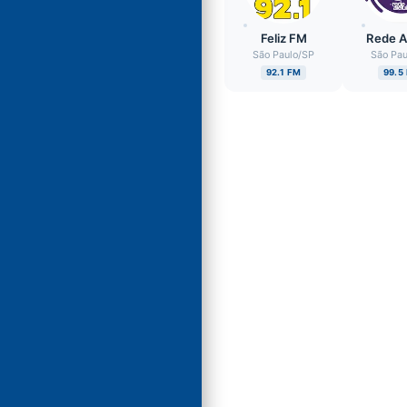
Feliz FM
Rede A
São Paulo
/
SP
São Pau
92.1 FM
99.5