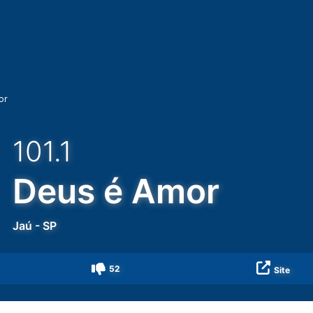
or
101.1
Deus é Amor
Jaú
-
SP
52
Site