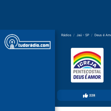
Rádios
Jaú - SP
Deus é Am
228