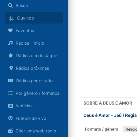
Busca
Ouvindo
Favoritos
Rádios - Inicio
Rádios em destaque
Rádios próximas
Rádios por estado
Por gênero / formatos
SOBRE A
DEUS É AMOR
Notícias
Deus é Amor - Jaú / Regiã
Futebol ao vivo
Formato / gênero:
Religi
Criar uma web rádio