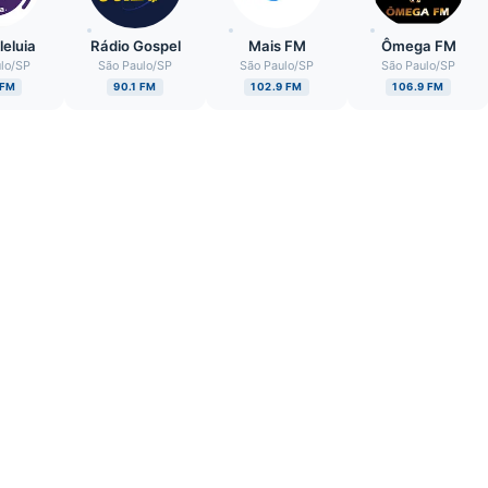
leluia
Rádio Gospel
Mais FM
Ômega FM
lo
/
SP
São Paulo
/
SP
São Paulo
/
SP
São Paulo
/
SP
 FM
90.1 FM
102.9 FM
106.9 FM