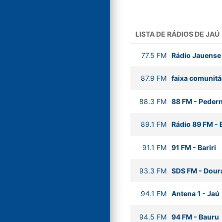
LISTA DE RÁDIOS DE JAÚ
77.5
FM
Rádio Jauense
87.9
FM
faixa comunitár
88.3
FM
88 FM
-
Pedern
89.1
FM
Rádio 89 FM
-
91.1
FM
91 FM
-
Bariri
93.3
FM
SDS FM
-
Dour
94.1
FM
Antena 1
-
Jaú
94.5
FM
94 FM
-
Bauru