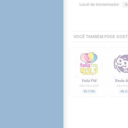
Local de transmissão:
B
VOCÊ TAMBÉM PODE GOST
Feliz FM
Rede A
São Paulo
/
SP
São Pau
92.1 FM
99.5