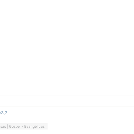
03,7
osas | Gospel - Evangélicas