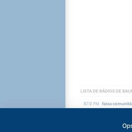
LISTA DE RÁDIOS DE BAU
87.9
FM
faixa comunitá
91.5
FM
Nativa FM
-
Ba
Ops
92.3
FM
Adele FM
-
Dua