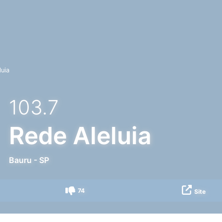
luia
103.7
Rede Aleluia
Bauru
-
SP
74
Site