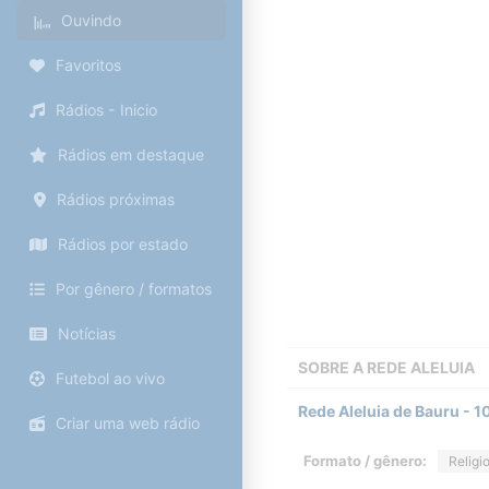
Ouvindo
Favoritos
Rádios - Inicio
Rádios em destaque
Rádios próximas
Rádios por estado
Por gênero / formatos
Notícias
SOBRE A
REDE ALELUIA
Futebol ao vivo
Rede Aleluia de Bauru - 1
Criar uma web rádio
Formato / gênero:
Religi