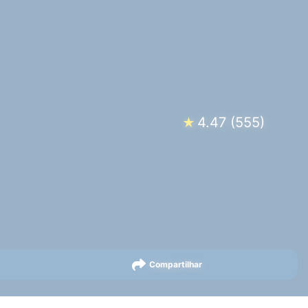
4.47
(
555
)
★
Compartilhar