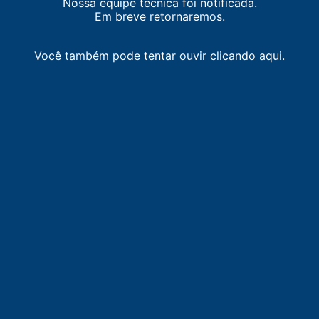
Nossa equipe técnica foi notificada.
Em breve retornaremos.
-
Bauru
Você também pode tentar ouvir clicando aqui.
-
Bauru
de Brasil
-
Bauru
-
Agudos
u
ru
Bauru