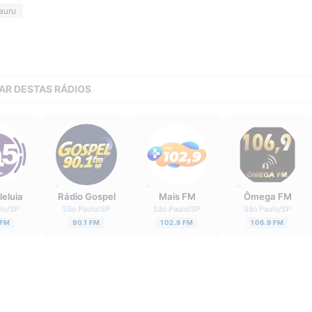
auru
AR DESTAS RÁDIOS
leluia
Rádio Gospel
Mais FM
Ômega FM
lo
/
SP
São Paulo
/
SP
São Paulo
/
SP
São Paulo
/
SP
 FM
90.1 FM
102.9 FM
106.9 FM