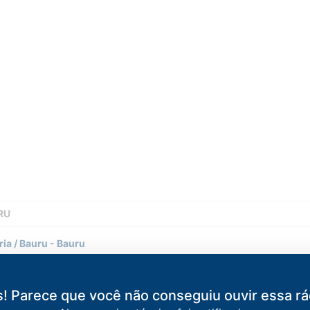
RU
ria / Bauru
-
Bauru
uru
! Parece que você não conseguiu ouvir essa rá
rtina