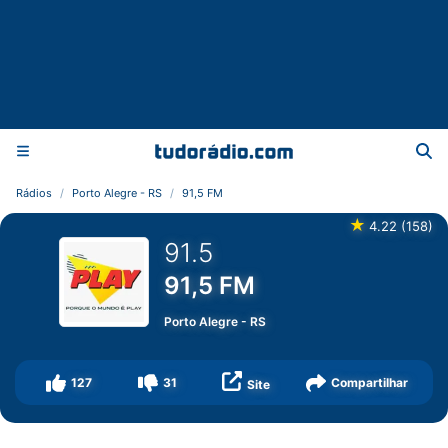
Rádios
Porto Alegre - RS
91,5 FM
★
4.22
(
158
)
91.5
91,5 FM
Porto Alegre
-
RS
127
31
Compartilhar
Site