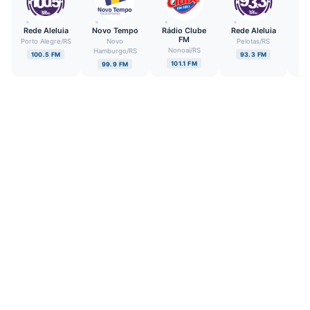
Rede Aleluia
Novo Tempo
Rádio Clube
Rede Aleluia
Rá
FM
Ca
Porto Alegre
/
RS
Novo
Pelotas
/
RS
Nonoai
/
RS
Far
Hamburgo
/
RS
100.5 FM
93.3 FM
101.1 FM
99.9 FM