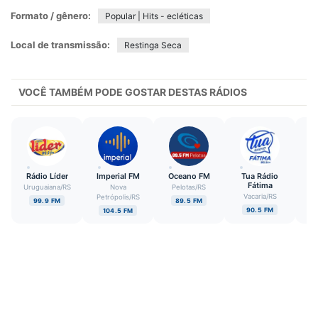
Formato / gênero:
Popular | Hits - ecléticas
Local de transmissão:
Restinga Seca
VOCÊ TAMBÉM PODE GOSTAR DESTAS RÁDIOS
Rádio Líder
Imperial FM
Oceano FM
Tua Rádio
Mu
Fátima
Uruguaiana
/
RS
Nova
Pelotas
/
RS
Vacaria
/
RS
Petrópolis
/
RS
99.9 FM
89.5 FM
90.5 FM
104.5 FM