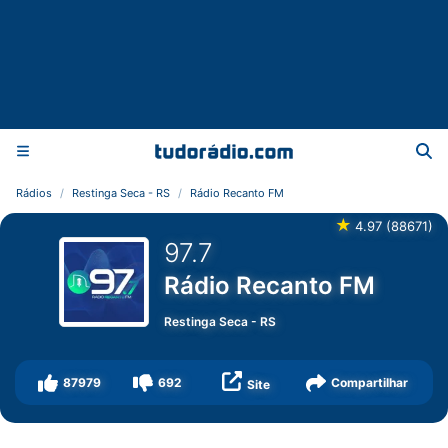
Rádios
Restinga Seca - RS
Rádio Recanto FM
★
4.97
(
88671
)
97.7
Rádio Recanto FM
Restinga Seca
-
RS
87979
692
Compartilhar
Site