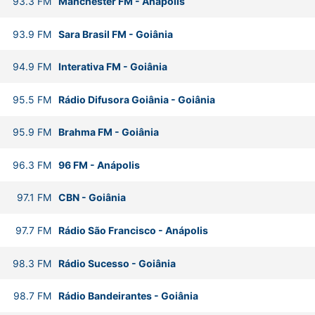
93.3
FM
Manchester FM
-
Anápolis
93.9
FM
Sara Brasil FM
-
Goiânia
94.9
FM
Interativa FM
-
Goiânia
95.5
FM
Rádio Difusora Goiânia
-
Goiânia
95.9
FM
Brahma FM
-
Goiânia
96.3
FM
96 FM
-
Anápolis
97.1
FM
CBN
-
Goiânia
97.7
FM
Rádio São Francisco
-
Anápolis
98.3
FM
Rádio Sucesso
-
Goiânia
98.7
FM
Rádio Bandeirantes
-
Goiânia