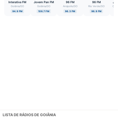
Interativa FM
Jovem Pan FM
96 FM
96 FM
Jov
Goiânia
/
GO
Goiânia
/
GO
Anápolis
/
GO
Rio Verde
/
GO
Cald
94.9 FM
106.7 FM
96.3 FM
96.9 FM
LISTA DE RÁDIOS DE GOIÂNIA