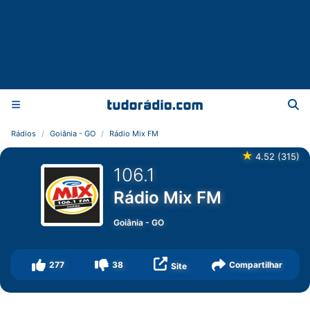
Rádios
Goiânia - GO
Rádio Mix FM
★
4.52
(
315
)
106.1
Rádio Mix FM
Goiânia
-
GO
277
38
Compartilhar
Site