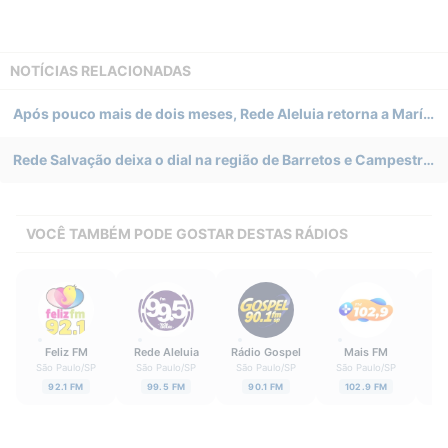
NOTÍCIAS RELACIONADAS
Após pouco mais de dois meses, Rede Aleluia retorna a Marília (SP) em novo canal
Rede Salvação deixa o dial na região de Barretos e Campestre FM assume frequência
VOCÊ TAMBÉM PODE GOSTAR DESTAS RÁDIOS
Feliz FM
Rede Aleluia
Rádio Gospel
Mais FM
Ô
São Paulo
/
SP
São Paulo
/
SP
São Paulo
/
SP
São Paulo
/
SP
Sã
92.1 FM
99.5 FM
90.1 FM
102.9 FM