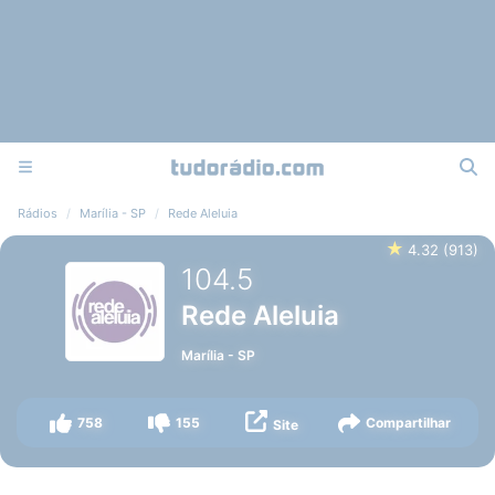
Rádios
Marília - SP
Rede Aleluia
★
4.32
(
913
)
104.5
Rede Aleluia
Marília
-
SP
758
155
Compartilhar
Site