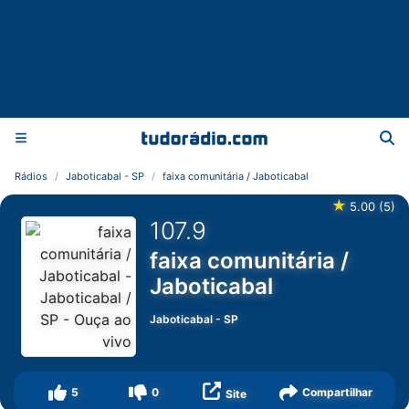
Rádios
Jaboticabal - SP
faixa comunitária / Jaboticabal
★
5.00
(
5
)
107.9
faixa comunitária /
Jaboticabal
Jaboticabal
-
SP
5
0
Compartilhar
Site