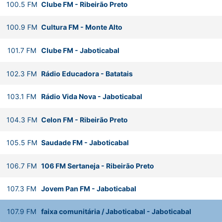
100.5
FM
Clube FM
-
Ribeirão Preto
100.9
FM
Cultura FM
-
Monte Alto
101.7
FM
Clube FM
-
Jaboticabal
102.3
FM
Rádio Educadora
-
Batatais
103.1
FM
Rádio Vida Nova
-
Jaboticabal
104.3
FM
Celon FM
-
Ribeirão Preto
105.5
FM
Saudade FM
-
Jaboticabal
106.7
FM
106 FM Sertaneja
-
Ribeirão Preto
107.3
FM
Jovem Pan FM
-
Jaboticabal
107.9
FM
faixa comunitária / Jaboticabal
-
Jaboticabal