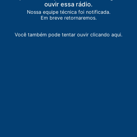
ouvir essa rádio.
Nossa equipe técnica foi notificada.
Em breve retornaremos.
Você também pode tentar ouvir clicando aqui.
LISTA DE RÁDIOS DE IVAIPORÃ
88.3
FM
Vale FM
-
São João do Ivaí
90.7
FM
Bela FM
-
Cândido de Abreu
92.9
FM
Jovem Pan FM
-
Ivaiporã
97.5
FM
Nova Era FM
-
Borrazópolis