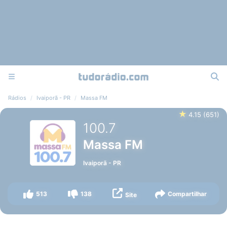
Rádios
Ivaiporã - PR
Massa FM
★
4.15
(
651
)
100.7
Massa FM
Ivaiporã
-
PR
513
138
Compartilhar
Site