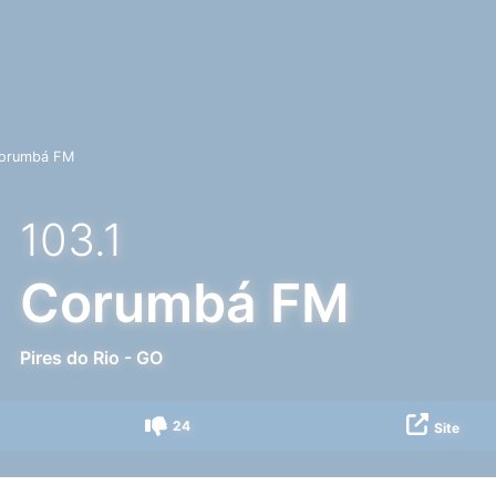
orumbá FM
103.1
Corumbá FM
Pires do Rio
-
GO
24
Site