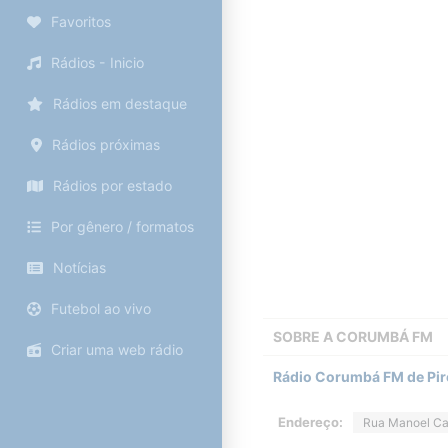
Favoritos
Rádios - Inicio
Rádios em destaque
Rádios próximas
Rádios por estado
Por gênero / formatos
Notícias
Futebol ao vivo
SOBRE A
CORUMBÁ FM
Criar uma web rádio
Rádio Corumbá FM de Pire
Endereço:
Rua Manoel Cav