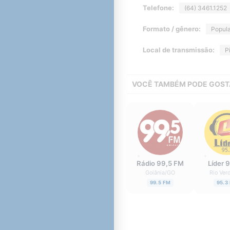
Telefone:
(64) 3461.1252
Formato / gênero:
Popula
Local de transmissão:
P
VOCÊ TAMBÉM PODE GOST
Rádio 99,5 FM
Líder 
Goiânia
/
GO
Rio Ver
99.5 FM
95.3