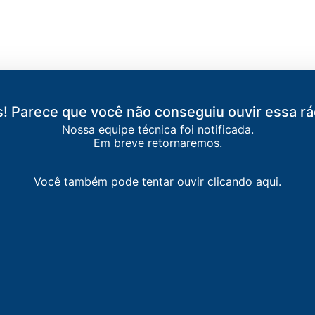
! Parece que você não conseguiu ouvir essa rá
Nossa equipe técnica foi notificada.
Em breve retornaremos.
Você também pode tentar ouvir clicando aqui.
S DO RIO
ia / Pires do Rio
-
Pires do Rio
s do Rio