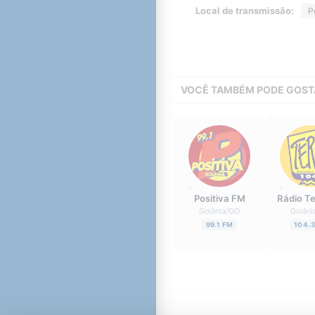
Local de transmissão:
P
VOCÊ TAMBÉM PODE GOST
Positiva FM
Rádio T
Goiânia
/
GO
Goiâni
99.1 FM
104.