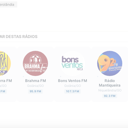
erolândia
AR DESTAS RÁDIOS
erra FM
Brahma FM
Bons Ventos FM
Rádio
Mantiqueira
a
/
GO
Goiânia
/
GO
Goiânia
/
GO
Niquelândia
/
GO
3 FM
95.9 FM
107.3 FM
92.3 FM