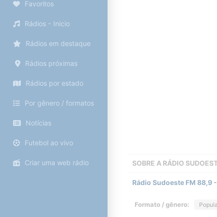
Favoritos
Rádios - Inicio
Rádios em destaque
Rádios próximas
Rádios por estado
Por gênero / formatos
Notícias
Futebol ao vivo
Criar uma web rádio
SOBRE A
RÁDIO SUDOES
Rádio Sudoeste FM 88,9 
Formato / gênero:
Popula