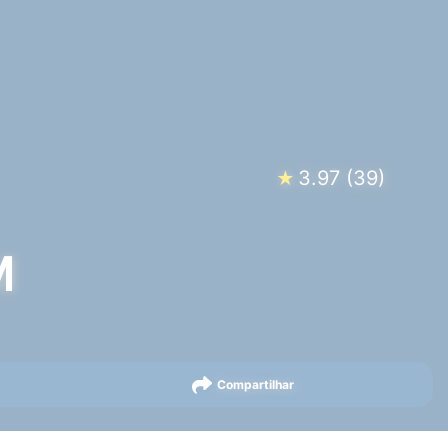
3.97
(
39
)
★
M
Compartilhar