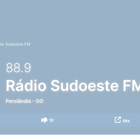
io Sudoeste FM
88.9
Rádio Sudoeste F
Perolândia
-
GO
10
Site